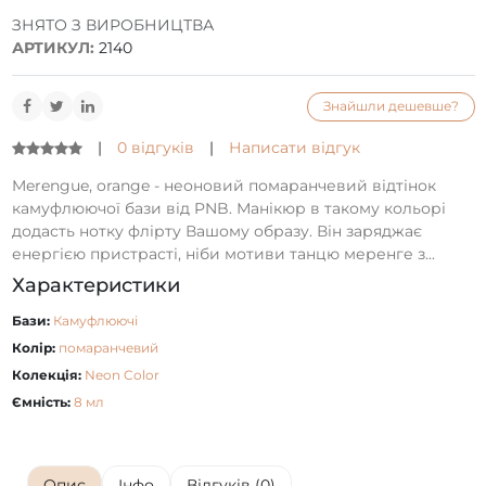
ЗНЯТО З ВИРОБНИЦТВА
АРТИКУЛ:
2140
Знайшли дешевше?
|
0 відгуків
|
Написати відгук
Merengue, orange - неоновий помаранчевий відтінок
камуфлюючої бази від PNB. Манікюр в такому кольорі
додасть нотку флірту Вашому образу. Він заряджає
енергією пристрасті, ніби мотиви танцю меренге з...
Характеристики
Бази:
Камуфлюючі
Колір:
помаранчевий
Колекція:
Neon Color
Ємність:
8 мл
Опис
Інфо
Відгуків (0)