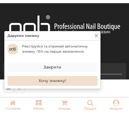
Camouflage Base PNB
, запечатайте вільний
край, просушіть 60 секунд.
Нанесіть другий шар, помістіть краплю бази на
найвищу точку нігтя і рівномірно розтягніть її до
вільного краю, просушіть 60 секунд в LED лампі.
Покрийте
топом з УФ-фільтром
.
Даруємо знижку
Продукція доступна в об'ємі 8 мл.
Реєструйся та отримай автоматичну
знижку -15% на перше замовлення
Закрити
КОНТАКТИ
Хочу знижку!
+ 38 (050) 075 35 05
+ 38 (097) 075 35 05
+ 38 (093) 075 35 05
Головна
Меню
Кошик
Пошук
Акаунт
Режим роботи:
Пн-Пт: 09:00–18:00
Сб, Нд: вихідний