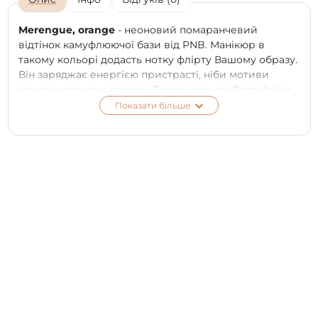
Merengue, orange
- неоновий помаранчевий
відтінок камуфлюючої бази від PNB. Манікюр в
такому кольорі додасть нотку флірту Вашому образу.
Він заряджає енергією пристрасті, ніби мотиви
танцю меренге з гарячої Домініканської Республіки.
З манікюром в кольорі Merengue хочеться забути про
Показати більше
забобони і дати свободу своїм почуттям та
внутрішнім поривам. Ця помаранчева неонова база
на нігтиках - втілення жаги та вогню у Вашому
яскравому образі. Обравши відтінок Merengue один
раз, можна стати його прихильницею назавжди.
ПЕРЕВАГИ:
Економія часу при створенні дизайну на нігтях.
Наносимо кольорову базу і покриваємо топом;
Економія бюджету. База і кольоровий гель-лак в
одному флаконі - це зручно та економічно;
Високий рівень адгезії - краще зчеплення з
нігтьовою пластиною і наступним шаром гель-