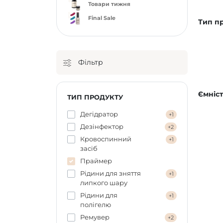
Товари тижня
Final Sale
Тип п
Фільтр
Ємніст
ТИП ПРОДУКТУ
Дегідратор
+1
Дезінфектор
+2
Кровоспинний
+1
засіб
Праймер
Рідини для зняття
+1
липкого шару
Рідини для
+1
полігелю
Ремувер
+2