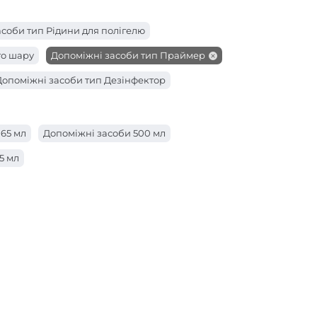
соби тип Рідини для полігелю
го шару
Допоміжні засоби тип Праймер
Допоміжні засоби тип Дезінфектор
65 мл
Допоміжні засоби 500 мл
5 мл