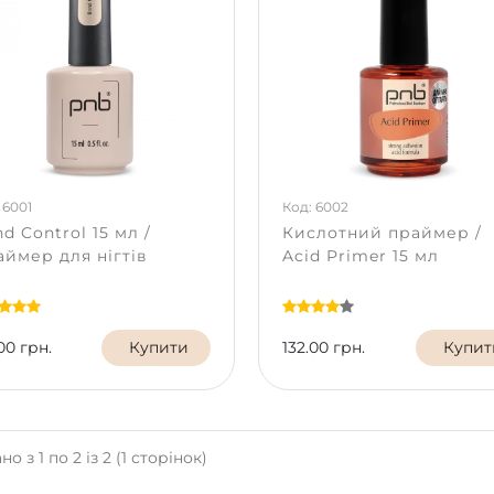
 6001
Код: 6002
d Control 15 мл /
Кислотний праймер /
ймер для нігтів
Acid Primer 15 мл
00 грн.
Купити
132.00 грн.
Купит
о з 1 по 2 із 2 (1 сторінок)