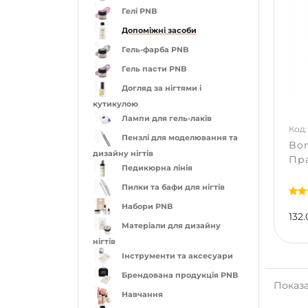
Гелі PNB
Допоміжні засоби
Гель-фарба PNB
Гель пасти PNB
Догляд за нігтями і
кутикулою
Лампи для гель-лаків
Код:
Пензлі для моделювання та
Bon
дизайну нігтів
Пра
Педикюрна лінія
Пилки та бафи для нігтів
Набори PNB
132.
Матеріали для дизайну
нігтів
Інструменти та аксесуари
Брендована продукція PNB
Показан
Навчання