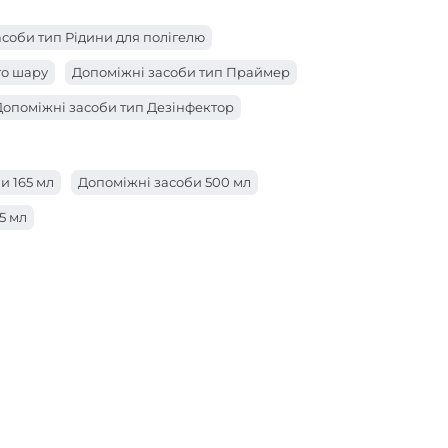
соби тип Рідини для полігелю
го шару
Допоміжні засоби тип Праймер
Допоміжні засоби тип Дезінфектор
и 165 мл
Допоміжні засоби 500 мл
5 мл