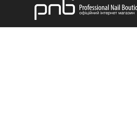
ДОСТАВКА
ІНФОРМАЦІЯ
ПРОДУКЦІ
Про нас
Акції
Бонусна система
Новинки
Відгуки
Бестселле
Вакансії
Популярні
Гарантія
Доставка та оплата