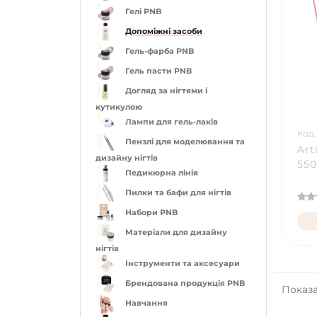
Гелі PNB
Допоміжні засоби
Гель-фарба PNB
Гель пасти PNB
Догляд за нігтями і
кутикулою
Лампи для гель-лаків
Код:
Пензлі для моделювання та
Art
дизайну нігтів
550
Педикюрна лінія
Пилки та бафи для нігтів
Набори PNB
Матеріали для дизайну
нігтів
Інструменти та аксесуари
Брендована продукція PNB
Показан
Навчання