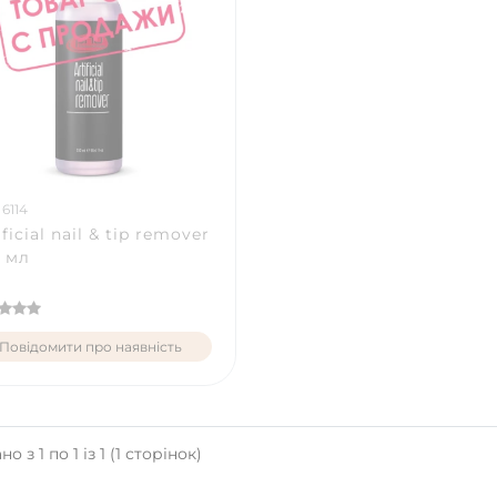
 6114
ificial nail & tip remover
 мл
Повідомити про наявність
о з 1 по 1 із 1 (1 сторінок)