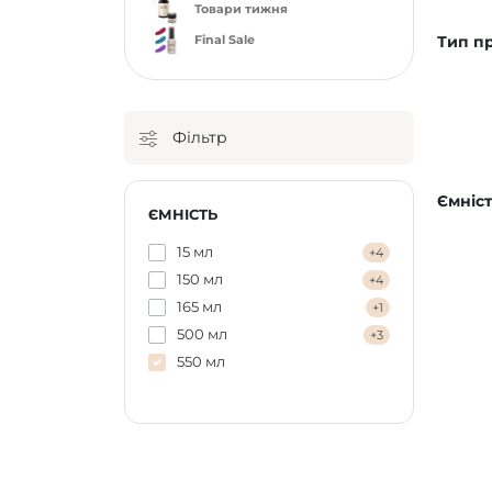
Товари тижня
Тип п
Final Sale
Фільтр
Ємніст
ЄМНІСТЬ
15 мл
+4
150 мл
+4
165 мл
+1
500 мл
+3
550 мл