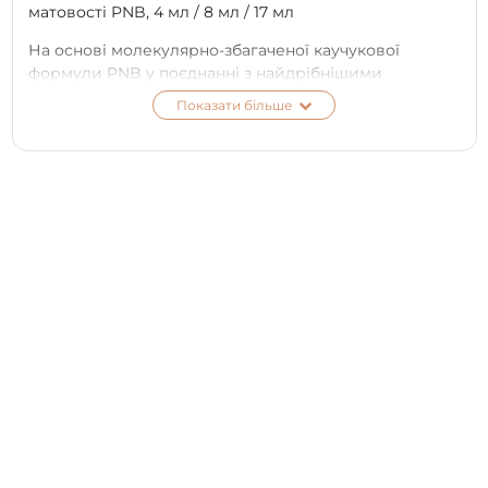
матовості PNB, 4 мл / 8 мл / 17 мл
На основі молекулярно-збагаченої каучукової
формули PNB у поєднанні з найдрібнішими
частинками акрилової пудри.
Показати більше
Неймовірно приємний на дотик
Злегка пружний
Екстраеластичний
Більш стійкий до відколів й подряпин
Оксамитова матовість топа зберігається
незмінною не менше трьох тижнів.
Powder Top Cashmere effect PNB — м'яка розкіш
кашеміру на ваших нігтях максимально довго!
Відеопрезентація: огляд Powder Top Cashmere effect
PNB — пудровий топ з ефектом кашеміру
Інструкція з використання UV / LED Powder Top
Cashmere effect :
Виконуємо стандартну підготовку нігтів перед