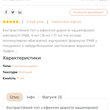
Знайшли дешевше?
|
3 відгуків
|
Написати відгук
Екстрастійкий топ з ефектом дорогої кашемірової
матовості PNB, 4 мл / 8 мл / 17 мл На основі
молекулярно-збагаченої каучукової формули PNB у
поєднанні з найдрібнішими частинками акрилової
пудри....
Характеристики
Топи:
З липким шаром
Текстура:
Матовий
Ємність:
17 мл
Опис
Інфо
Відгуків (3)
Екстрастійкий топ з ефектом дорогої кашемірової