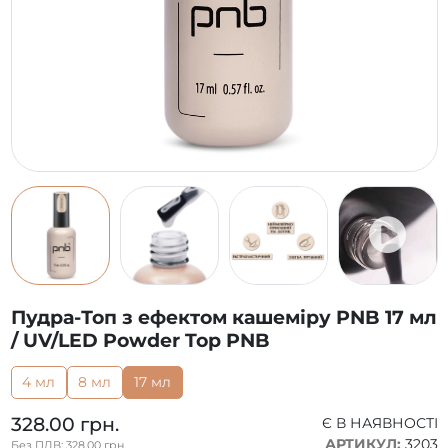
Пудра-Топ з ефектом кашеміру PNB 17 мл
/ UV/LED Powder Top PNB
4 мл
8 мл
17 мл
328.00 грн.
Є В НАЯВНОСТІ
АРТИКУЛ:
3203
Без ПДВ: 328.00 грн.