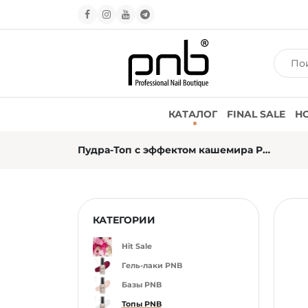
КАТАЛОГ
FINAL SALE
Н
Пудра-Топ с эффектом кашемира PNB 17 мл / UV/LED Powder Top PNB
КАТЕГОРИИ
Hit Sale
Гель-лаки PNB
Базы PNB
Топы PNB