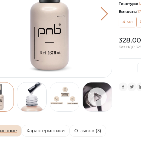
Текстура:
Емкость:
1
4 мл
328.00
Без НДС: 328
исание
Характеристики
Отзывов (3)