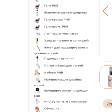
Гели PNB
Вспомогательные средства
Гель-краска PNB
Гель-пасты PNB
Лампы для гель-лаков
Уход за ногтями и кутикулой
Кисти для моделирования и
дизайна ногтей
Педикюрная линия
Пилки и бафы для ногтей
Наборы PNB
Материалы для дизайна
ногтей
Брендированная продукция
PNB
Инструменты и аксессуары
Оп
Обучение