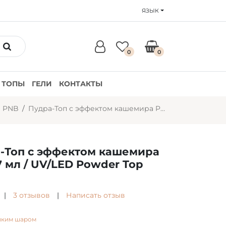
ЯЗЫК
0
0
ТОПЫ
ГЕЛИ
КОНТАКТЫ
ы PNB
Пудра-Топ с эффектом кашемира PNB 17 мл / UV/LED Powder Top PNB
-Топ с эффектом кашемира
7 мл / UV/LED Powder Top
|
3 отзывов
|
Написать отзыв
пким шаром