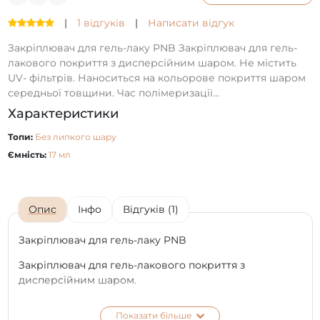
|
1 відгуків
|
Написати відгук
Закріплювач для гель-лаку PNB Закріплювач для гель-
лакового покриття з дисперсійним шаром. Не містить
UV- фільтрів. Наноситься на кольорове покриття шаром
середньої товщини. Час полімеризації...
Характеристики
Топи:
Без липкого шару
Ємність:
17 мл
Опис
Інфо
Відгуків (1)
Закріплювач для гель-лаку PNB
Закріплювач для гель-лакового покриття з
дисперсійним шаром.
Не містить UV- фільтрів. Наноситься на кольорове
Показати більше
покриття шаром середньої товщини.