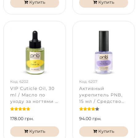
Купить
Купить
Код: 6202
Код: 6207
VIP Cuticle Oil, 30
Активный
ml / Масло по
укрепитель PNB,
уходу за ногтями и
15 мл / Средство
кутикулой
для укрепления
ломких и склонных
178.00 грн.
94.00 грн.
к расслаиванию
ногтей
Купить
Купить