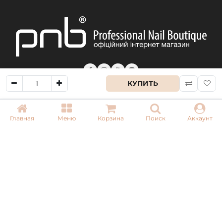
Продукт представлен в объеме 15 мл.
```
КУПИТЬ
КОНТАКТЫ
Главная
Меню
Корзина
Поиск
Аккаунт
+ 38 (050) 075 35 05
+ 38 (097) 075 35 05
+ 38 (093) 075 35 05
Режим работы:
Пн-Пт: 09:00–18:00
Сб, Вс: выходной