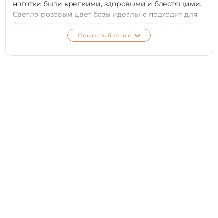
ноготки были крепкими, здоровыми и блестящими.
Светло-розовый цвет базы идеально подходит для
френча, если не нашлось под рукой подходящего
гель-лака.
Показать больше
Она густая, плотная, с отличной консистенцией.
Хорошо ложится на поверхность ногтевой пластины
и не затекает под кутикулу. Благодаря компактной
кисточке работать с продуктом - одно удовольствие.
Качественно самовыравнивается по поверхности
ногтя и закрывает все несовершенства пластины,
делая ее идеально глянцевой и ровной.
Гипоаллергенная и не обладает неприятным
запахом. Приобрести Camouflage Base PNB
рекомендуем всем, кто хочет быстро и эффективно
привести в порядок свои ручки.
Мастерам и салонам рекомендуем купить базу для
гель-лака из новой линейки PNB в
профессиональном объеме 30 мл. Натуральный
светло-розовый цвет Light Pink, камуфлирующие и