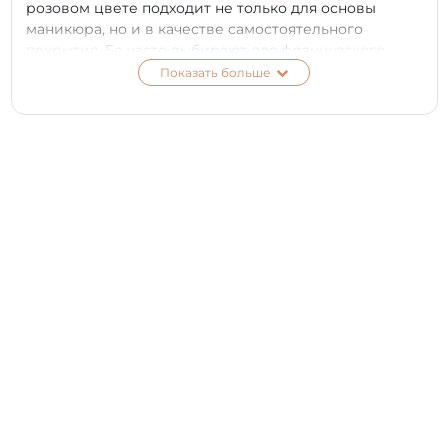
розовом цвете подходит не только для основы
маникюра, но и в качестве самостоятельного
покрытия. Ее часто выбирают для французского
маникюра из-за нежного и красивого оттенка
Показать больше
цветущей розы. Очень стойкая и качественная, не
растекается, с ней удобно работать благодаря
специальной кисточке. Не содержит в составе
вредных токсичных веществ и не имеет резкий
неприятный запах. Густая, плотная консистенция
средства позволяет использовать его максимально
экономно. Приобрести камуфлирующую базу PNB
рекомендуем всем, кто хочет быстро и эффективно
укрепить ноготки и скрыть несовершенства
пластины. Камуфлирующая база для гель-лака со
всеми преимуществами каучуковой основы.
Натуральный розовый цвет и объем 30 мл.
Отличный выбор для профессионалов. С ней
комфортно и легко работать. Она универсальна.
Идеально подходит для маникюра френч. Позволяет
укрепить тонкие ноготки, убрать неровности и
другие дефекты. Эластичная, пластичная и с