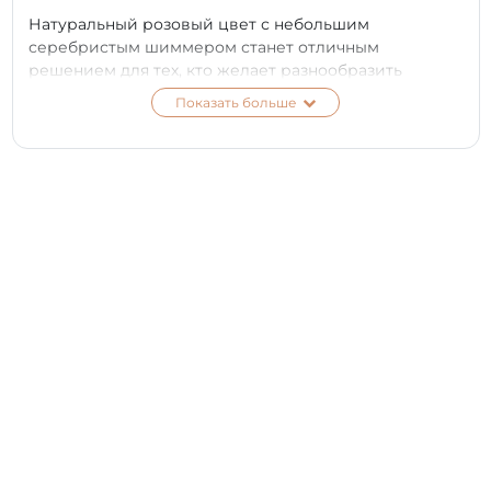
Натуральный розовый цвет с небольшим
серебристым шиммером станет отличным
решением для тех, кто желает разнообразить
классический французский маникюр, сделать
Показать больше
оригинальную базу для дальнейших дизайнов или
использовать в качестве самостоятельного
покрытия.
Густая и плотная Camouflage Base PNB перекроет и
выровняет ногтевую пластину, не затекая в боковые
валики.
Camouflage Base PNB идеальна для выполнения
маникюра с изысканным шиммером. Натуральная
розовая база с серебристым шиммером — отличный
вариант для создания безупречной поверхности
ногтей.
БАЗА-КАМУФЛЯЖ С ШИММЕРОМ:
Обеспечивает лучшее сцепление с ногтевой
пластиной