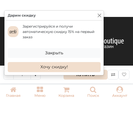
4мл / 8 мл / 17 мл / 30 мл
Дарим скидку
Зарегистрируйся и получи
автоматическую скидку 15% на первый
заказ
Закрыть
Хочу скидку!
КУПИТЬ
КОНТАКТЫ
Главная
Меню
Корзина
Поиск
Аккаунт
+ 38 (050) 075 35 05
+ 38 (097) 075 35 05
+ 38 (093) 075 35 05
Режим работы: