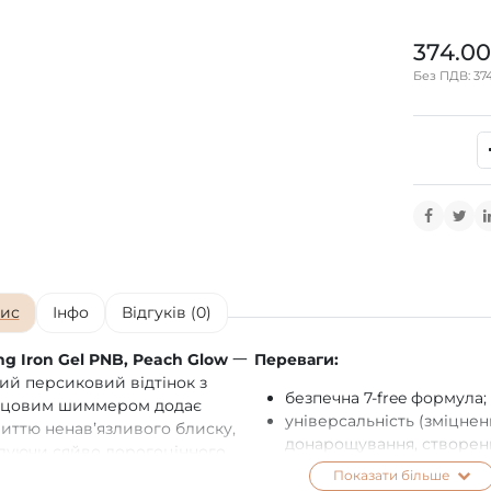
374.00
Без ПДВ: 374
ис
Інфо
Відгуків (0)
ng Iron Gel PNB, Peach Glow
一
Переваги:
ий персиковий відтінок з
безпечна 7-free формула;
рцовим шиммером додає
універсальність (зміцнен
иттю ненавʼязливого блиску,
донарощування, створен
дуючи сяйво дорогоцінного
бездоганного квадрата);
ню. Завдяки шиммеру, на
Показати більше
може викликати незначн