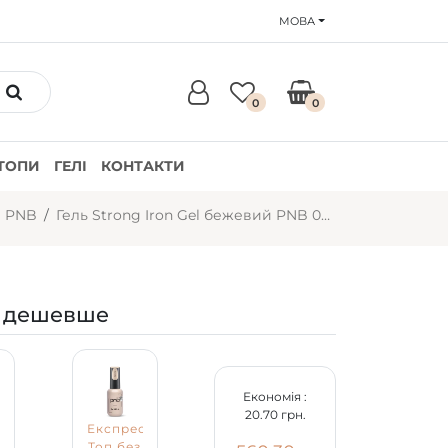
МОВА
0
0
ТОПИ
ГЕЛІ
КОНТАКТИ
і PNB
Гель Strong Iron Gel бежевий PNB 025 Peach Glow (17 мл)
 дешевше
Економія :
20.70 грн.
Експрес-
Топ без