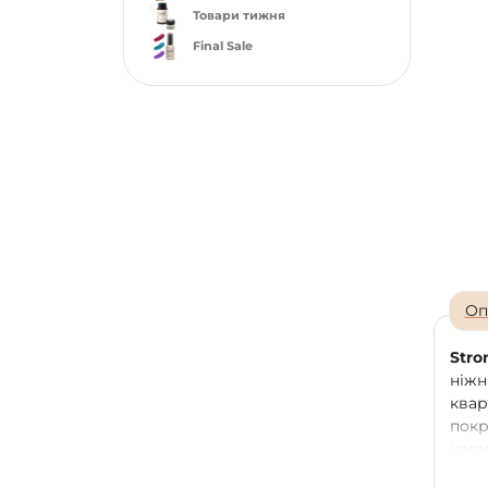
Товари тижня
Final Sale
Оп
Stro
ніжн
ква
покр
нага
каме