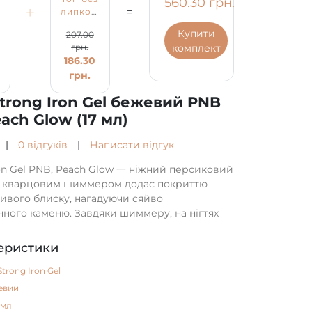
560.30 грн.
+
=
липкого
й
шару
Купити
207.00
PNB 8
комплект
грн.
мл /
186.30
UV/LED
Express
грн.
Top
Strong Iron Gel бежевий PNB
PNB
ach Glow (17 мл)
|
0 відгуків
|
Написати відгук
ron Gel PNB, Peach Glow 一 ніжний персиковий
 з кварцовим шиммером додає покриттю
ливого блиску, нагадуючи сяйво
нного каменю. Завдяки шиммеру, на нігтях
.
еристики
Strong Iron Gel
евий
 мл