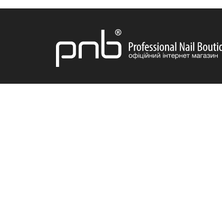
ДОСТАВКА
ІНФОРМАЦІЯ
ПРОДУКЦІ
Про нас
Акції
Бонусна система
Новинки
Відгуки
Бестселле
Вакансії
Популярні