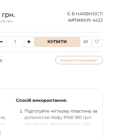
 грн.
Є В НАЯВНОСТІ
АРТИКУЛ:
4423
.00 грн.
КУПИТИ
Знайшли дешевше?
Спосіб використання:
Підготуйте нігтьову пластину за
ня,
допомогою бафу PNB 180 гріт
ня
або пилки, абразивністю 240
гріт, прибираючи глянець з
е
усієї поверхні нігтя.