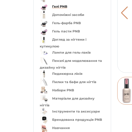
Гелі PNB
Допоміжні засоби
Гель-фарба PNB
Гель пасти PNB
Догляд за нігтями і
кутикулою
Лампи для гель-лаків
Пензлі для моделювання та
дизайну нігтів
Педикюрна лінія
Пилки та бафи для нігтів
Набори PNB
Матеріали для дизайну
нігтів
Інструменти та аксесуари
Брендована продукція PNB
Навчання