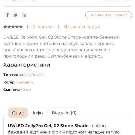
Знайшли дешевше?
|
0 відгуків
|
Написати відгук
UV/LED JellyPro Gel, 02 Stone Shade –світло-бежевий
відтінок з сірим підтоном нагадує каплю першого
вранішнього світла, що ледь торкається землі в
прохолодний день. Світло-бежевий відтіно...
Характеристики
Тип гелю:
JellyPro Gel
Колір:
бежевий
Ємність:
50 мл
Опис
Інфо
Відгуків (0)
UV/LED JellyPro Gel, 02 Stone Shade –
світло-
бежевий відтінок з сірим підтоном нагадує каплю