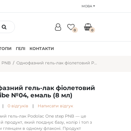
МОВА
0
0
ТОПИ
ГЕЛІ
КОНТАКТИ
и PNB
Однофазний гель-лак фіолетовий PNB Vibe №04, емаль (8 мл)
азний гель-лак фіолетовий
ibe №04, емаль (8 мл)
|
0 відгуків
|
Написати відгук
ий гель-лак Podolac One step PNB — це
й продукт, який поєднує базу, колір і топ з
м глянцем в одному флаконі. Продукт