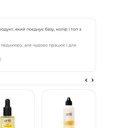
дукт, який поєднує базу, колір і топ з
педикюру, але чудово працює і для
флаконі.
середині!
, зручніше для клієнта, без компромісів у
ерпанок із небесним відливом.
Легкий,
свіжості та спокою. Чудовий варіант для
ивої тендітності.