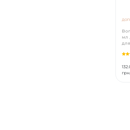
С
ДОП
Bon
мл
І
для
Спос
132.
З
грн
Н
Реко
Якщо
прос