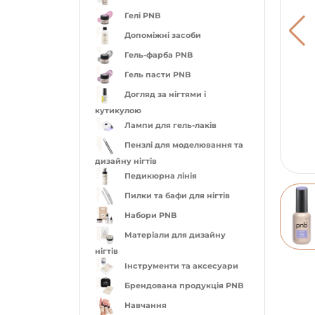
Гелі PNB
Допоміжні засоби
Гель-фарба PNB
Гель пасти PNB
Догляд за нігтями і
кутикулою
Лампи для гель-лаків
Пензлі для моделювання та
дизайну нігтів
Педикюрна лінія
Пилки та бафи для нігтів
Набори PNB
Матеріали для дизайну
нігтів
Інструменти та аксесуари
Брендована продукція PNB
Навчання