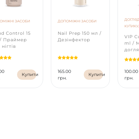
Робить педикюр і манікюр у 2 рази швидше
Наноситься в 1–2 тонких шари, без додаткових засобів
Тонке, легке покриття — нігті не відчувають обтяження
ДОГЛЯД
тійкість до 3–4 тижнів без сколів
ОМІЖНІ ЗАСОБИ
ДОПОМІЖНІ ЗАСОБИ
КУТИК
Відмінні самовирівнюючі властивості і щільний колір з пер
d Control 15
Nail Prep 150 мл /
Мінімум кроків — максимум якості
VIP Cu
 / Праймер
Дезінфектор
деальний вибір для майстрів, які цінують швидкість, і для кл
ml / 
 нігтів
довговічний педикюр
догля
нігтя
іб застосування:
кути
Підготуйте нігтьову пластину пилкою 180–240 гріт або бафом
00
165.00
100.00
Купити
Купити
нежирте ніготь Nail Prep.
.
грн.
грн.
анесіть Nail Dehydrator, а потім праймер Bond Control.
Нанесіть однофазний гель-лак
Podolac One step PNB
одним 
шари) і полімеризуйте кожен шар 90 секунд у лампі.
Топ не потрібен — гель-лак уже дає ідеальний глянцевий фін
мендація:
 нігтьова пластина має нерівності або дефекти, для ідеальн
ушений однофазний гель-лак вирівнюючим шаром, полімер