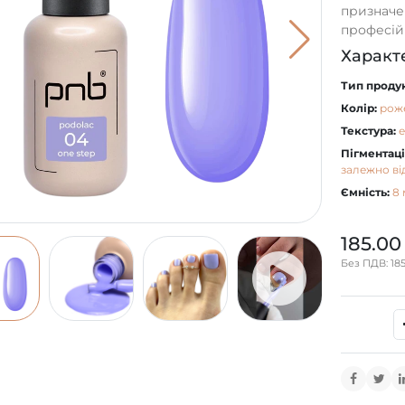
призначе
професійн
Характ
Тип продук
Колір:
рож
Текстура:
Пігментаці
залежно ві
Ємність:
8 
185.00
Без ПДВ: 185