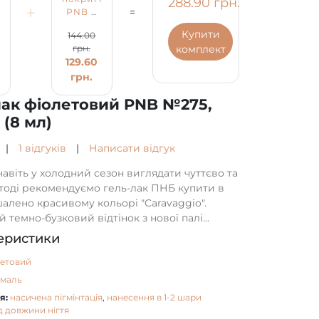
288.90 грн.
+
=
овий
PNB 8
лак
мл /
фіолетовий
Купити
144.00
Base
PNB
комплект
грн.
177.00
Coat
№275,
129.60
емаль
грн.
(8 мл)
грн.
лак фіолетовий PNB №275,
 (8 мл)
|
1 відгуків
|
Написати відгук
авіть у холодний сезон виглядати чуттєво та
 тоді рекомендуємо гель-лак ПНБ купити в
алено красивому кольорі "Caravaggio".
 темно-бузковий відтінок з нової палі...
еристики
летовий
емаль
я:
насичена пігмінтація
,
нанесення в 1-2 шари
д довжини нігтя