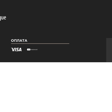
ОПЛАТА
Я
КАТЕГОРІЇ
Гель лаки PNB
Бази PNB
ри
Топи PNB
Допоміжні засоби