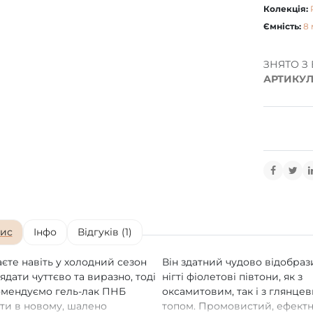
Колекція:
Ємність:
8 
ЗНЯТО З
АРТИКУЛ
ис
Інфо
Відгуків (1)
єте навіть у холодний сезон
Він здатний чудово відобраз
ядати чуттєво та виразно, тоді
нігті фіолетові півтони, як з
мендуємо гель-лак ПНБ
оксамитовим, так і з глянце
ти в новому, шалено
топом. Промовистий, ефектн