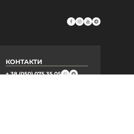
КОНТАКТИ
+ 38 (050) 075 35 05
+ 38 (097) 075 35 05
+ 38 (093) 075 35 05
Режим роботи:
Пн-Пт: 09:00–18:00
Сб, Нд: вихідний