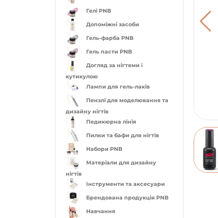
Гелі PNB
Допоміжні засоби
Гель-фарба PNB
Гель пасти PNB
Догляд за нігтями і
кутикулою
Лампи для гель-лаків
Пензлі для моделювання та
дизайну нігтів
Педикюрна лінія
Пилки та бафи для нігтів
Набори PNB
Матеріали для дизайну
нігтів
Інструменти та аксесуари
Брендована продукція PNB
Навчання