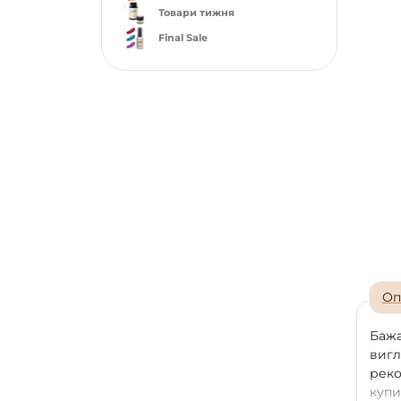
Товари тижня
Final Sale
Оп
Бажа
вигл
реко
купи