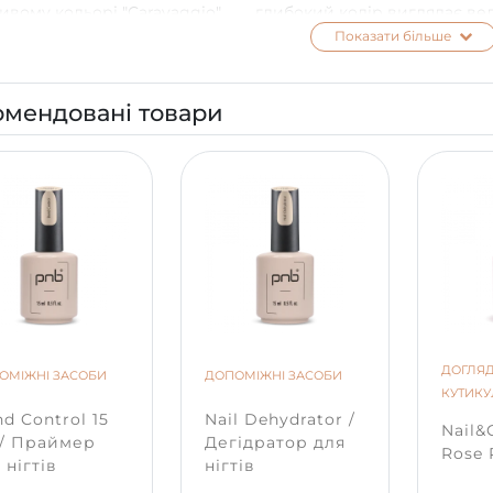
ивому кольорі "Caravaggio".
глибокий колір виглядає вел
ішний темно-бузковий відтінок
чарівно.
Показати більше
вої палітри "Ренесанс"
іюються з чимось чарівним та
дковим.
омендовані товари
ДОГЛЯД
ОМІЖНІ ЗАСОБИ
ДОПОМІЖНІ ЗАСОБИ
КУТИК
d Control 15
Nail Dehydrator /
Nail&C
 / Праймер
Дегідратор для
Rose 
 нігтів
нігтів