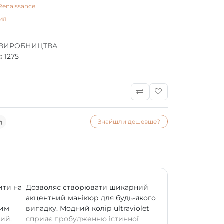
Renaissance
мл
 ВИРОБНИЦТВА
:
1275
Знайшли дешевше?
ити на
Дозволяє створювати шикарний
акцентний манікюр для будь-якого
вим
випадку. Модний колір ultraviolet
ий,
сприяє пробудженню істинної