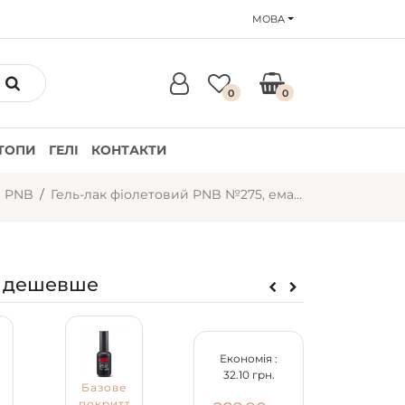
МОВА
0
0
ТОПИ
ГЕЛІ
КОНТАКТИ
и PNB
Гель-лак фіолетовий PNB №275, емаль (8 мл)
 дешевше
Економія :
32.10 грн.
Базове
покриття
Гель-