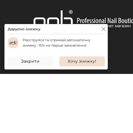
Даруємо знижку
Реєструйся та отримай автоматичну
знижку -15% на перше замовлення
ДОСТАВКА
Закрити
Хочу знижку!
ІНФОРМАЦІЯ
ПРОДУКЦІ
Про нас
Акції
Бонусна система
Новинки
Відгуки
Бестселле
Вакансії
Популярні