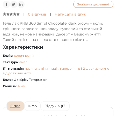
Знайшли дешевше?
|
0 відгуків
|
Написати відгук
Гель лак PNB 360 Sinful Chocolate, dark brown – колір
грішного гарячого шоколаду, зухвалий та стильний
відтінок, немов найкращий десерт у Вашому житті.
Такий відтінок на нігтях стане вашою візиті...
Характеристики
Колір:
коричневий
Текстура:
емаль
Пігментація:
насичена пігмінтація
,
нанесення в 1-2 шари залежно
від довжини нігтя
Колекція:
Spicy Temptation
Ємність:
4 мл
Опис
Інфо
Відгуків (0)