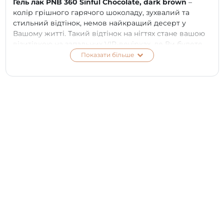
Гель лак PNB 360 Sinful Chocolate, dark brown
–
колір грішного гарячого шоколаду, зухвалий та
стильний відтінок, немов найкращий десерт у
Вашому житті. Такий відтінок на нігтях стане вашою
візитівкою на запальних VIP-вечірках, де Ви будете
відчувати себе королевою ночі. Приготуйтесь до
Показати більше
водоспаду компліментів, адже залишатися
непомітною буде просто неможливо!
ПЕРЕВАГИ:
безпечний склад 7 FREE;
вишукані та глибокі відтінки;
підвищена стійкість манікюру до 3-х тижнів;
комфортне нанесення у 1-2 шари;
бездоганно самовирівнюється та розподіляється
по поверхні нігтьової пластини;
щільна пігментація та елегантний глянець;
покриття ущільнює ніготь, запобігає ламкості та
відшаровуванню.
СПОСІБ ЗАСТОСУВАННЯ: