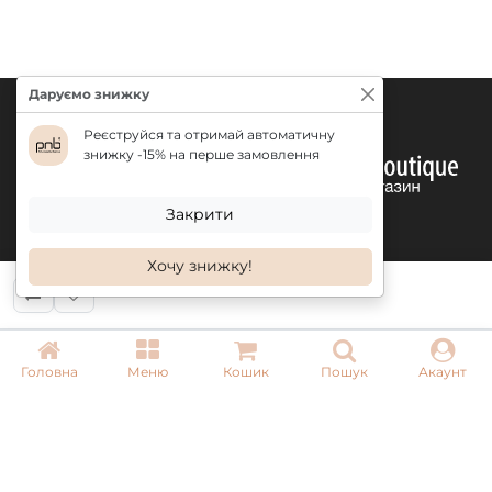
Даруємо знижку
Реєструйся та отримай автоматичну
знижку -15% на перше замовлення
Закрити
Хочу знижку!
КОНТАКТИ
Головна
Меню
Кошик
Пошук
Акаунт
+ 38 (050) 075 35 05
+ 38 (097) 075 35 05
+ 38 (093) 075 35 05