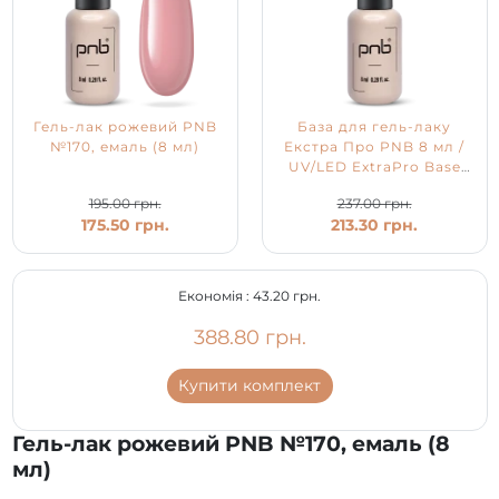
Гель-лак рожевий PNB
База для гель-лаку
№170, емаль (8 мл)
Екстра Про PNB 8 мл /
UV/LED ExtraPro Base
PNB
195.00 грн.
237.00 грн.
175.50 грн.
213.30 грн.
Економія :
43.20 грн.
388.80 грн.
Купити комплект
Гель-лак рожевий PNB №170, емаль (8
мл)