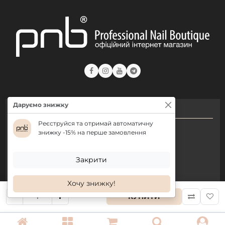
Даруємо знижку
КОНТАКТИ
Реєструйся та отримай автоматичну
+ 38 (050) 075 35 05
знижку -15% на перше замовлення
+ 38 (097) 075 35 05
+ 38 (093) 075 35 05
Закрити
Хочу знижку!
Режим роботи:
КУПИТИ
Пн-Пт: 09:00–18:00
Сб, Нд: вихідний