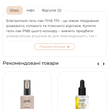
Опис
Інфо
Відгуків (2)
Елегантний гель лак ПНБ 170 – це ніжне поєднання
рожевого, лілового та тілесного відтінків. Купити
гель лак PNB цього кольору – значить придбати
універсальне рішення як для повсякденного, так і
для святкового манікюру.
Показати більше
Засіб може слугувати основою для вишуканих нейл-
артів різного стилю. Купити гель лак 170 варто також
і завдяки його показникам стійкості – як до впливу
Рекомендовані товари
часу, так і для механічних пошкоджень.
Це покриття не боїться подряпин та сколів навіть
через три тижні після нанесення.
*
Колір на екрані телефону чи моніторі може
відрізнятися від справжнього відтінку в залежності
від типу матриці та її калібрування на вашому