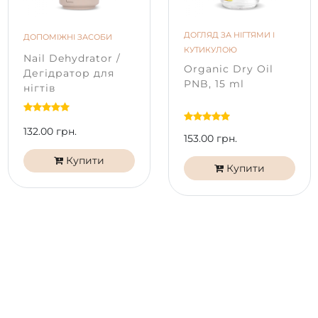
пристрої.
Продукція PNB не тестується на тваринах. Гель-лаки
ДОГЛЯД ЗА НІГТЯМИ І
ДОПОМІЖНІ ЗАСОБИ
PNB безпечні та не містять речовин, що викликають
КУТИКУЛОЮ
Nail Dehydrator /
алергічні реакції. Формула гель-лаків PNB 7free не
Organic Dry Oil
Дегідратор для
містить: дибутилфталат (ДБФ), формальдегід,
PNB, 15 ml
нігтів
формальдегідна смола, тріфенілфосфат (TPHP),
толуол, камфора, ксилол.
132.00 грн.
153.00 грн.
Купити
Купити