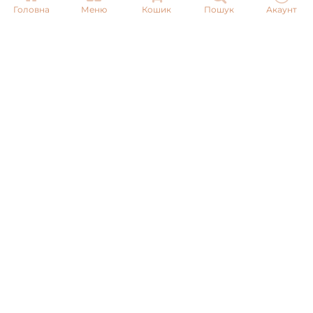
Головна
Меню
Кошик
Пошук
Акаунт
Email:
info@pnb-shop.com.ua
З питань співпраці:
+380975101320
ДОСТАВКА
ОПЛАТА