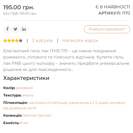
195.00 грн.
Є В НАЯВНОСТІ
АРТИКУЛ:
1170
Без ПДВ: 195.00 грн.
Знайшли дешевше?
|
2 відгуків
|
Написати відгук
Елегантний гель лак ПНБ 170 – це ніжне поєднання
рожевого, лілового та тілесного відтінків. Купити гель
лак PNB цього кольору – значить придбати універсальне
рішення як для повсякденного...
Характеристики
Колір:
рожевий
Текстура:
емаль
Пігментація:
насичена пігмінтація
,
нанесення в 1-2 шари залежно
від довжини нігтя
Колекція:
Women Secrets
Ємність:
8 мл