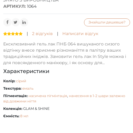
ЗНЯТО З ВИРОБНИЦТВА
АРТИКУЛ:
1064
Знайшли дешевше?
|
2 відгуків
|
Написати відгук
Ексклюзивний гель лак ПНБ 064 вишуканого сизого
відтінку внесе приємне різноманіття в палітру ваших
традиційних іміджів. Замовити гель лак In Style можна і
для повсякденного манікюру, і як основу для...
Характеристики
Колір:
сірий
Текстура:
емаль
Пігментація:
насичена пігмінтація
,
нанесення в 1-2 шари залежно
від довжини нігтя
Колекція:
GLAM & SHINE
Ємність:
8 мл