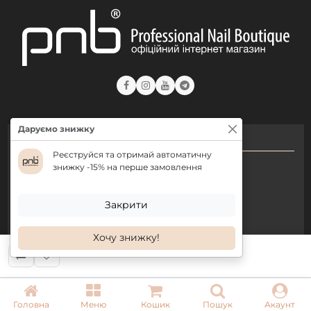
Даруємо знижку
КОНТАКТИ
Реєструйся та отримай автоматичну
+ 38 (050) 075 35 05
знижку -15% на перше замовлення
+ 38 (097) 075 35 05
Закрити
+ 38 (093) 075 35 05
Хочу знижку!
Режим роботи:
Пн-Пт: 09:00–18:00
Сб, Нд: вихідний
Головна
Меню
Кошик
Пошук
Акаунт