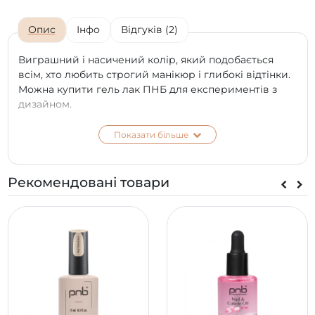
Опис
Інфо
Відгуків (2)
Виграшний і насичений колір, який подобається
всім, хто любить строгий манікюр і глибокі відтінки.
Можна купити гель лак ПНБ для експериментів з
дизайном.
На однотонному покритті гармонічно виглядають
Показати більше
різні декоративні малюнки. Виконання однотонного
покриття у будь-якому випадку створить гідний и
дорогий манікюр.
Рекомендовані товари
Цього продукту цілком достатньо, щоб зробити
шикарний дизайн нігтів. Але при бажанні можна
експериментувати з іншими кольорами від компанії
PNB.
*
Колір на екрані телефону чи моніторі може
відрізнятися від справжнього відтінку в залежності
від типу матриці та її калібрування на вашому
пристрої.