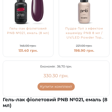
Гель-лак фіолетовий
Пудра-Топ з ефектом
PNB №021, емаль (8 мл)
кашеміру PNB 8 мл /
UV/LED Powder Top
PNB
146.00 грн.
221.00 грн.
131.40 грн.
198.90 грн.
Економія :
36.70 грн.
330.30 грн.
Купити комплект
Гель-лак фіолетовий PNB №021, емаль (8
мл)