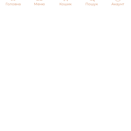
Головна
Меню
Кошик
Пошук
Акаунт
Email:
info@pnb-shop.com.ua
З питань співпраці:
+380975101320
ДОСТАВКА
ОПЛАТА