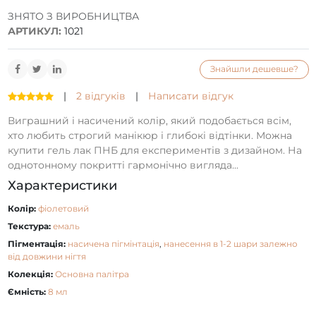
ЗНЯТО З ВИРОБНИЦТВА
АРТИКУЛ:
1021
Знайшли дешевше?
|
2 відгуків
|
Написати відгук
Виграшний і насичений колір, який подобається всім,
хто любить строгий манікюр і глибокі відтінки. Можна
купити гель лак ПНБ для експериментів з дизайном. На
однотонному покритті гармонічно вигляда...
Характеристики
Колір:
фіолетовий
Текстура:
емаль
Пігментація:
насичена пігмінтація
,
нанесення в 1-2 шари залежно
від довжини нігтя
Колекція:
Основна палітра
Ємність:
8 мл