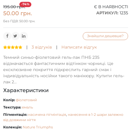
-74%
195.00 грн.
Є В НАЯВНОСТІ
50.00 грн.
АРТИКУЛ:
1235
Без ПДВ: 50.00 грн.
Знайшли дешевше?
|
3 відгуків
|
Написати відгук
Темний синьо-фіолетовий гель-лак ПНБ 235
відзначається фантастичним відтінком чорниці. Це
ексклюзивне покриття підкреслить гарний смак і
індивідуальність носійки такого манікюру. Купити гель-
лак 2...
Характеристики
Колір:
фіолетовий
Текстура:
емаль
Пігментація:
насичена пігмінтація
,
нанесення в 1-2 шари залежно
від довжини нігтя
Колекція:
Nature Triumphs