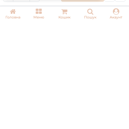
Сб, Нд: вихідний
Головна
Меню
Кошик
Пошук
Акаунт
Email:
info@pnb-shop.com.ua
З питань співпраці:
+380975101320
ДОСТАВКА
ОПЛАТА