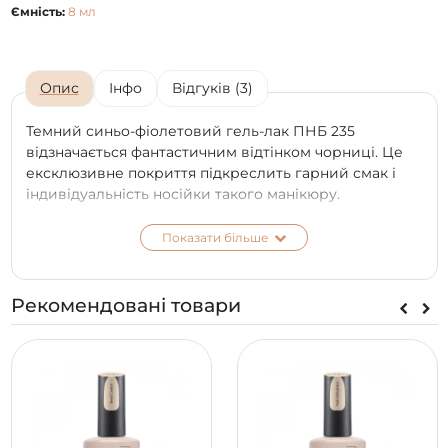
Ємність:
8 мл
Опис
Інфо
Відгуків (3)
Темний синьо-фіолетовий гель-лак ПНБ 235
відзначається фантастичним відтінком чорниці. Це
ексклюзивне покриття підкреслить гарний смак і
індивідуальність носійки такого манікюру.
Купити гель-лак 235 ПНБ можна і для створення
Показати більше
вишуканих святкових нейл-дизайнів, і для
повсякденного використання. Завдяки своїй
новітній формулі засіб відзначається
Рекомендовані товари
феноменальною стійкістю та терміном служби
покриття, що досягає трьох тижнів.
Замовити гель-лак 235 PNB ви можете на сайті
офіційного українського партнера компанії ПНБ. Вам
буде забезпечена зручна доставка в будь-яке місто.
*
Колір на екрані телефону чи моніторі може