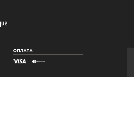
ОПЛАТА
Я
КАТЕГОРІЇ
Гель лаки PNB
Бази PNB
ри
Топи PNB
Допоміжні засоби