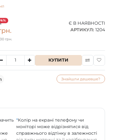
мл
74%
.
Є В НАЯВНОСТІ
грн.
АРТИКУЛ:
1204
00 грн.
КУПИТИ
Знайшли дешевше?
начить
*
Колір на екрані телефону чи
моніторі може відрізнятися від
дуже
справжнього відтінку в залежності
 не
від типу матриці та її калібрування