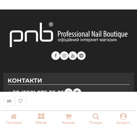
Даруємо знижку
Реєструйся та отримай автоматичну
знижку -15% на перше замовлення
Закрити
КОНТАКТИ
+ 38 (050) 075 35 05
Хочу знижку!
+ 38 (097) 075 35 05
+ 38 (093) 075 35 05
Головна
Меню
Кошик
Пошук
Акаунт
Режим роботи:
Пн-Пт: 09:00–18:00