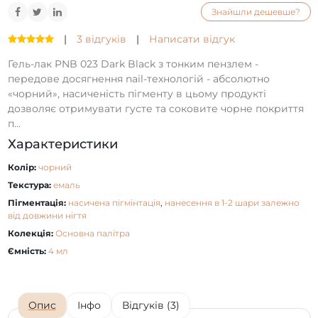
Знайшли дешевше?
|
3 відгуків
|
Написати відгук
Гель-лак PNB 023 Dark Black з тонким пензлем -
передове досягнення nail-технологій - абсолютно
«чорний», насиченість пігменту в цьому продукті
дозволяє отримувати густе та соковите чорне покриття
п...
Характеристики
Колір:
чорний
Текстура:
емаль
Пігментація:
насичена пігмінтація
,
нанесення в 1-2 шари залежно
від довжини нігтя
Колекція:
Основна палітра
Ємність:
4 мл
Опис
Інфо
Відгуків (3)