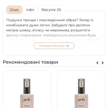
Опис
Інфо
Відгуків (0)
Подіумні тренди і повсякденний образ? Тепер їх
комбінувати дуже легко. Забудьте про десятки
метрів шовку, атласу чи мережива, розшитого
вручну смарагдами. Найвдалішим рішенням буде
витончений манікюр в будь-якому з відтінків "
Haute
Couture
".
Показати більше
Різноманітні кольори заполонили світові подіуми
цього сезону. Ми відібрали 6 найактуальніших
Рекомендовані товари
відтінків для колекції гель-лаків, щоб впровадити
елементи "
високої моди
" у Ваш образ стало ще
простіше.
Манікюр, виконаний будь-яким з кольорів "Haute
Couture", додасть елегантності і витонченого шику
Вашому стилю, залишилося тільки вибрати відтінок.
Колекція гель-лаків "Haute Couture" - ваш ідеальний
супутник літнього, модного образу.