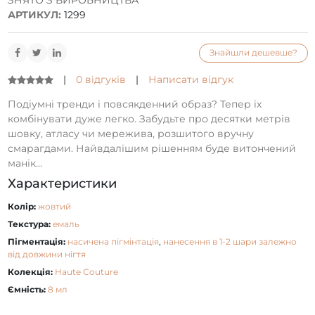
ЗНЯТО З ВИРОБНИЦТВА
АРТИКУЛ:
1299
Знайшли дешевше?
|
0 відгуків
|
Написати відгук
Подіумні тренди і повсякденний образ? Тепер їх
комбінувати дуже легко. Забудьте про десятки метрів
шовку, атласу чи мережива, розшитого вручну
смарагдами. Найвдалішим рішенням буде витончений
манік...
Характеристики
Колір:
жовтий
Текстура:
емаль
Пігментація:
насичена пігмінтація
,
нанесення в 1-2 шари залежно
від довжини нігтя
Колекція:
Haute Couture
Ємність:
8 мл