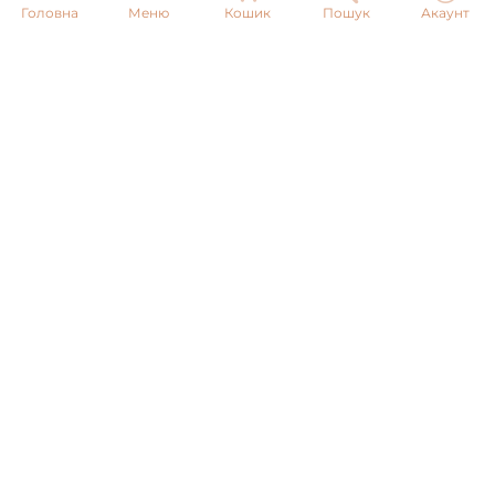
Головна
Меню
Кошик
Пошук
Акаунт
Email:
info@pnb-shop.com.ua
З питань співпраці:
+380975101320
ДОСТАВКА
ОПЛАТА