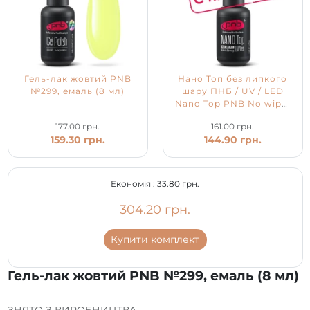
Гель-лак жовтий PNB
Нано Топ без липкого
№299, емаль (8 мл)
шару ПНБ / UV / LED
Nano Top PNB No wipe,
8 мл
177.00 грн.
161.00 грн.
159.30 грн.
144.90 грн.
Економія :
33.80 грн.
304.20 грн.
Купити комплект
Гель-лак жовтий PNB №299, емаль (8 мл)