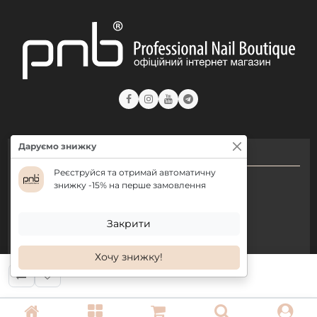
Даруємо знижку
КОНТАКТИ
Реєструйся та отримай автоматичну
+ 38 (050) 075 35 05
знижку -15% на перше замовлення
+ 38 (097) 075 35 05
+ 38 (093) 075 35 05
Закрити
Хочу знижку!
Режим роботи:
Пн-Пт: 09:00–18:00
Сб, Нд: вихідний