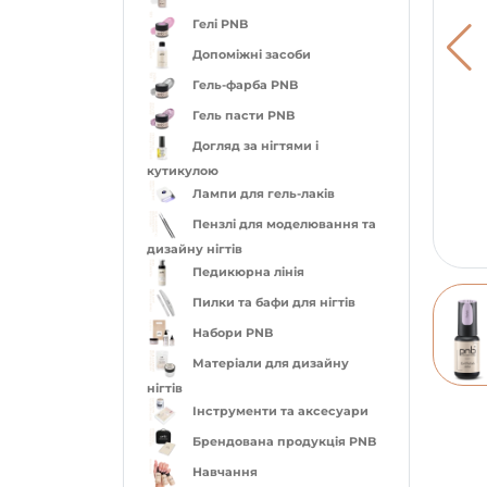
Гелі PNB
Допоміжні засоби
Гель-фарба PNB
Гель пасти PNB
Догляд за нігтями і
кутикулою
Лампи для гель-лаків
Пензлі для моделювання та
дизайну нігтів
Педикюрна лінія
Пилки та бафи для нігтів
Набори PNB
Матеріали для дизайну
нігтів
Інструменти та аксесуари
Брендована продукція PNB
Навчання