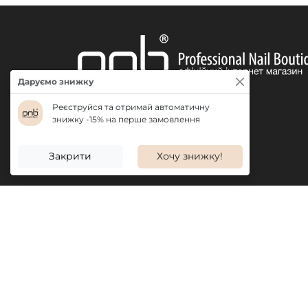
Даруємо знижку
Реєструйся та отримай автоматичну
знижку -15% на перше замовлення
ДОСТАВКА
Закрити
Хочу знижку!
ІНФОРМАЦІЯ
ПРОДУКЦІ
Про нас
Акції
Бонусна система
Новинки
Відгуки
Бестселле
Вакансії
Популярні