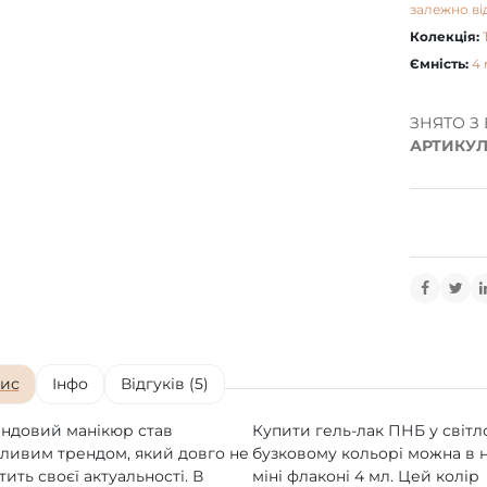
залежно ві
Колекція:
Ємність:
4 
ЗНЯТО З
АРТИКУЛ
ис
Інфо
Відгуків (5)
ндовий манікюр став
Купити гель-лак ПНБ у світл
ливим трендом, який довго не
бузковому кольорі можна в 
тить своєї актуальності. В
міні флаконі 4 мл. Цей колір