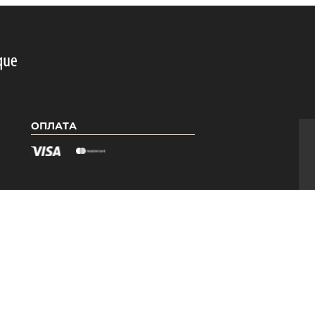
ОПЛАТА
Я
КАТЕГОРІЇ
Гель лаки PNB
Бази PNB
ри
Топи PNB
Допоміжні засоби