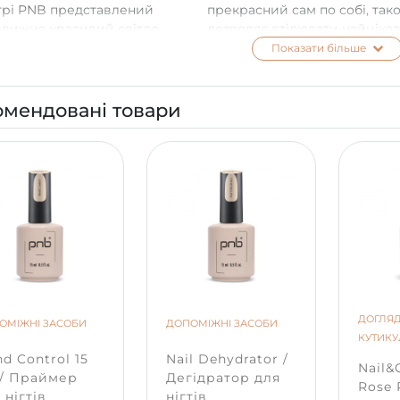
трі PNB представлений
прекрасний сам по собі, так
вижно красивий світло-
дозволяє втілювати найцікав
ндовий відтінок Parfait. Він
ідей нейл-арту. Він чудово
Показати більше
ядає чарівно, ніжно, елегантно.
поєднується з пастельними
відтінками. Вишукано та еле
виглядає лавандовий франц
омендовані товари
манікюр.
ДОГЛЯД
ОМІЖНІ ЗАСОБИ
ДОПОМІЖНІ ЗАСОБИ
КУТИК
d Control 15
Nail Dehydrator /
Nail&C
 / Праймер
Дегідратор для
Rose 
 нігтів
нігтів