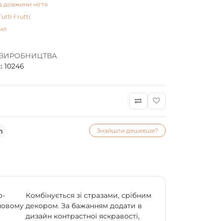
д довжини нігтя
Tutti Frutti
мл
 ВИРОБНИЦТВА
:
10246
Знайшли дешевше?
о-
Комбінується зі стразами, срібним
новому
декором. За бажанням додати в
дизайн контрастної яскравості,