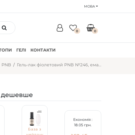
МОВА
0
0
ТОПИ
ГЕЛІ
КОНТАКТИ
и PNB
Гель-лак фіолетовий PNB №246, емаль (4 мл)
 дешевше
Економія :
18.05 грн.
База з
нейлоновими