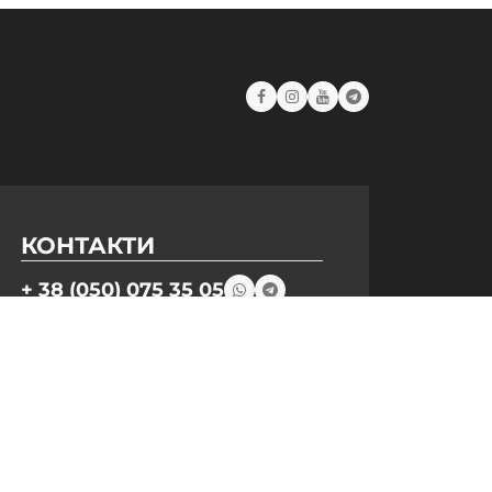
КОНТАКТИ
+ 38 (050) 075 35 05
+ 38 (097) 075 35 05
+ 38 (093) 075 35 05
Режим роботи:
Пн-Пт: 09:00–18:00
Сб, Нд: вихідний