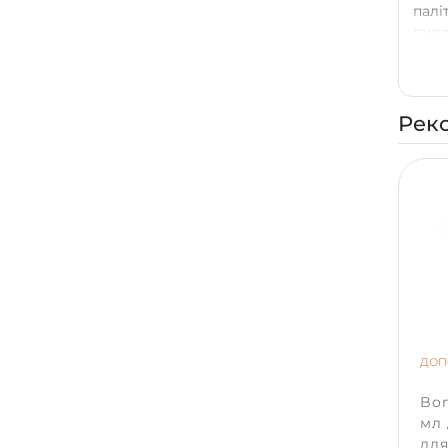
палі
диво
лава
вигл
Рек
ДОП
Bon
мл
для