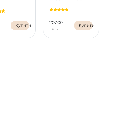
шару, 8 ml
207.00
132.00
Купити
Купити
грн.
грн.