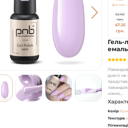
фіолет
PNB
52.50
№246,
грн.
емаль
47.25
(4 мл)
грн.
Гель-
емаль
Лавандов
довго не 
представ
лавандови
ніжно,...
Характ
Колір:
буз
Текстура:
Пігментаці