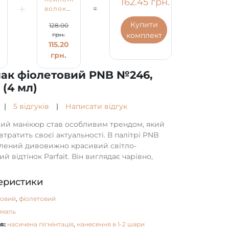
162.45 грн.
+
=
овий
волокнами
Fiber
Купити
128.00
Base
комплект
грн.
PNB,
115.20
молочно
біла, 4
грн.
мл
лак фіолетовий PNB №246,
 (4 мл)
|
5 відгуків
|
Написати відгук
ий манікюр став особливим трендом, який
втратить своєї актуальності. В палітрі PNB
лений дивовижно красивий світло-
й відтінок Parfait. Він виглядає чарівно,
еристики
ковий
,
фіолетовий
емаль
я:
насичена пігмінтація
,
нанесення в 1-2 шари