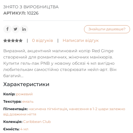
ЗНЯТО З ВИРОБНИЦТВА
АРТИКУЛ:
10226
Знайшли дешевше?
|
0 відгуків
|
Написати відгук
Виразний, акцентний малиновий колір Red Ginge
створений для романтичних, жіночних манікюрів.
Купити гель-лак PNB у новому обсязі 4 мл вигідно
любителькам самостійно створювати нейл-арт. Він
багатий...
Характеристики
Колір:
рожевий
Текстура:
емаль
Пігментація:
насичена пігмінтація
,
нанесення в 1-2 шари залежно
від довжини нігтя
Колекція:
Caribbean Сlub
Ємність:
4 мл