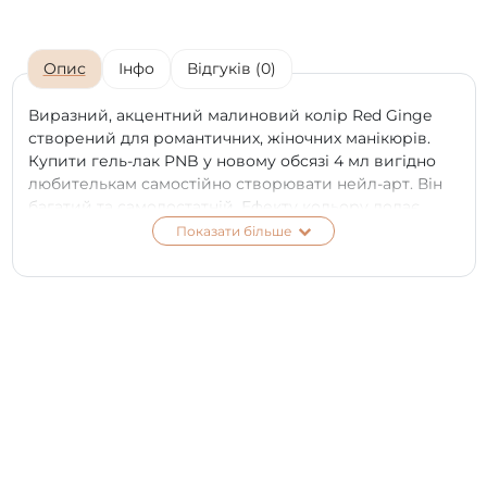
Опис
Інфо
Відгуків (0)
Виразний, акцентний малиновий колір Red Ginge
створений для романтичних, жіночних манікюрів.
Купити гель-лак PNB у новому обсязі 4 мл вигідно
любителькам самостійно створювати нейл-арт. Він
багатий та самодостатній. Ефекту кольору додає
легкий глянець.
Показати більше
За бажання малинової монохромності та
бархатистості можна використовувати матовий топ
PNB. Такий колір вимагає обережності у поєднанні з
іншими відтінками. Чудово його поєднання із білим,
чорним, графітовим тоном. Оздоблений блискітками
або стразами, виглядає вишукано, святково.
Емалевий, добре пігментований, без різкого запаху,
створений на основі безпечної формули 7Free,
створює покриття високої міцності, яке без змін