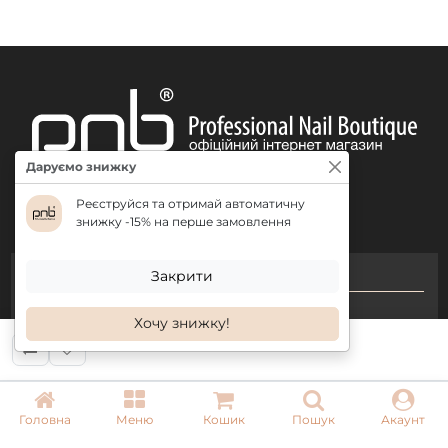
Даруємо знижку
Реєструйся та отримай автоматичну
знижку -15% на перше замовлення
КОНТАКТИ
Закрити
+ 38 (050) 075 35 05
Хочу знижку!
+ 38 (097) 075 35 05
+ 38 (093) 075 35 05
Головна
Меню
Кошик
Пошук
Акаунт
Режим роботи: