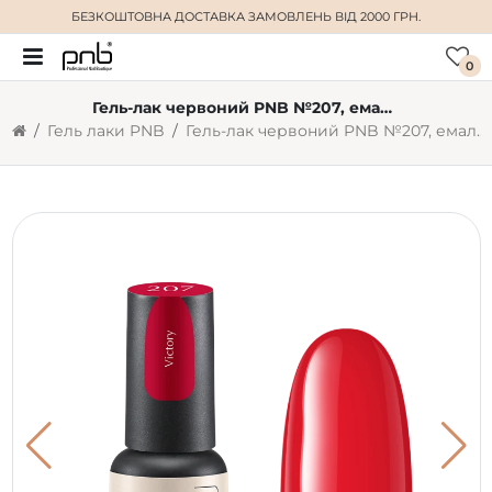
БЕЗКОШТОВНА ДОСТАВКА
ЗАМОВЛЕНЬ ВІД 2000 ГРН.
0
Гель-лак червоний PNB №207, емаль (4 мл)
Гель лаки PNB
Гель-лак червоний PNB №207, емаль (4 мл)