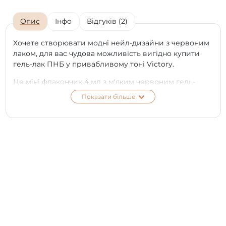
Опис
Інфо
Відгуків (2)
Хочете створювати модні нейл-дизайни з червоним
лаком, для вас чудова можливість вигідно купити
гель-лак ПНБ у привабливому тоні Victory.
Це міні флакончик 4 мл з м'яким червоним гель-
лаком, який має емалеву текстуру, еластичний,
Показати більше
оптимально рідкий, легко наноситься, економно
витрачається і неймовірно довго носиться. Шикарно
та інтригуюче виглядає на коротких та довгих нігтях.
Мультисезонний, чудово вписується у будь-які
образи.
Захоплююче виглядає у комбінації з іншими тонами
та декоративними елементами. Рекомендується
наносити в два тонкі шари і використовувати базу,
топ бренду PNB.
*
Колір на екрані телефону чи моніторі може
відрізнятися від справжнього відтінку в залежності