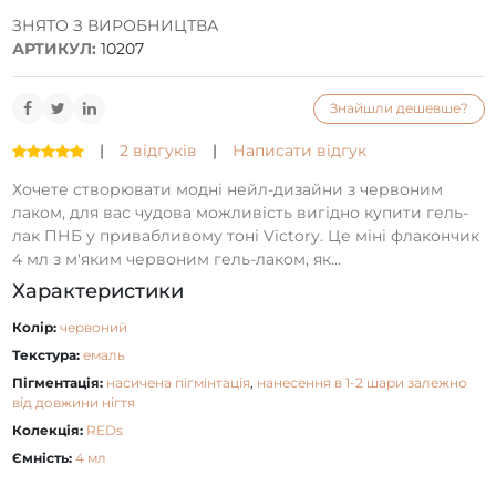
ЗНЯТО З ВИРОБНИЦТВА
АРТИКУЛ:
10207
Знайшли дешевше?
|
2 відгуків
|
Написати відгук
Хочете створювати модні нейл-дизайни з червоним
лаком, для вас чудова можливість вигідно купити гель-
лак ПНБ у привабливому тоні Victory. Це міні флакончик
4 мл з м'яким червоним гель-лаком, як...
Характеристики
Колір:
червоний
Текстура:
емаль
Пігментація:
насичена пігмінтація
,
нанесення в 1-2 шари залежно
від довжини нігтя
Колекція:
REDs
Ємність:
4 мл