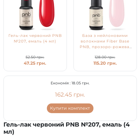
Гель-лак червоний PNB
База з нейлоновими
№207, емаль (4 мл)
волокнами Fiber Base
PNB, прозоро-рожева,
4 мл
52.50 грн.
128.00 грн.
47.25 грн.
115.20 грн.
Економія :
18.05 грн.
162.45 грн.
Купити комплект
Гель-лак червоний PNB №207, емаль (4
мл)