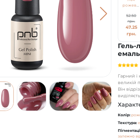
рожеви
PNB
52.50
№123,
грн.
емаль
47.25
(4 мл)
грн.
Гель-
емаль
Гарний і
великій п
Він відрі
виділяєть
Характ
Колір:
рож
Текстура:
Пігментаці
залежно ві