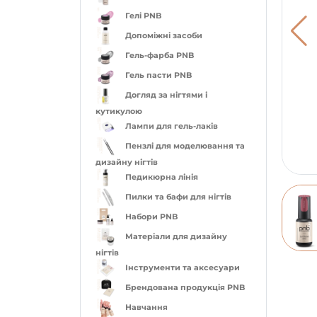
Гелі PNB
Допоміжні засоби
Гель-фарба PNB
Гель пасти PNB
Догляд за нігтями і
кутикулою
Лампи для гель-лаків
Пензлі для моделювання та
дизайну нігтів
Педикюрна лінія
Пилки та бафи для нігтів
Набори PNB
Матеріали для дизайну
нігтів
Інструменти та аксесуари
Брендована продукція PNB
Навчання