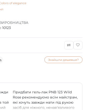
Colors of elegance
мл
 ВИРОБНИЦТВА
:
10123
Знайшли дешевше?
авжди
Придбати гель-лак PNB 123 Wild
Rose рекомендуємо всім майстрам,
в той
які хочуть завжди мати під рукою
вий
засіб для ніжного, ненав'язливого