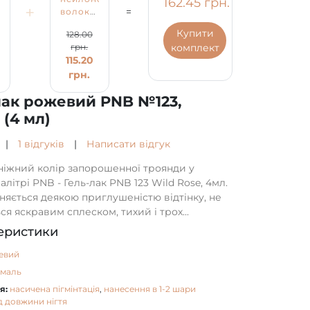
162.45 грн.
+
=
й
волокнами
лак
Fiber
рожевий
Купити
128.00
Base
PNB
комплект
грн.
52.50
PNB,
№123,
115.20
прозоро-
емаль
грн.
рожева,
(4 мл)
грн.
4 мл
лак рожевий PNB №123,
 (4 мл)
|
1 відгуків
|
Написати відгук
 ніжний колір запорошенної троянди у
алітрі PNB - Гель-лак PNB 123 Wild Rose, 4мл.
зняється деякою приглушеністю відтінку, не
ся яскравим сплеском, тихий і трох...
еристики
евий
емаль
я:
насичена пігмінтація
,
нанесення в 1-2 шари
д довжини нігтя