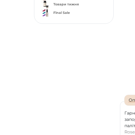
Товари тижня
Final Sale
Оп
Гарн
запо
палі
Rose