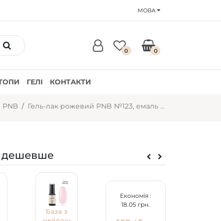
МОВА
0
0
ТОПИ
ГЕЛІ
КОНТАКТИ
и PNB
Гель-лак рожевий PNB №123, емаль (4 мл)
 дешевше
Економія :
18.05 грн.
База з
нейлоновими
Гель-