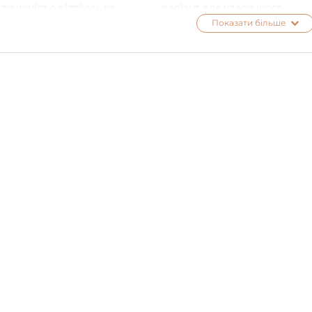
лушеністю відтінку, не
варіант для класичного
ляється яскравим сплеском,
повсякденного манікюру.
Показати більше
й і трохи таємничий.