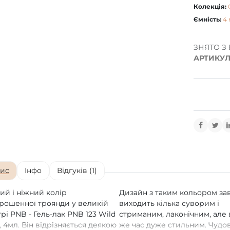
Колекція:
Ємність:
4 
ЗНЯТО З
АРТИКУЛ
ис
Інфо
Відгуків (1)
ий і ніжний колір
Дизайн з таким кольором з
рошенної троянди у великій
виходить кілька суворим і
трі PNB - Гель-лак PNB 123 Wild
стриманим, лаконічним, але 
, 4мл. Він відрізняється деякою
же час дуже стильним. Чудо