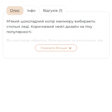
Опис
Інфо
Відгуків (1)
М'який шоколадний колір манікюру вибирають
стильні леді. Коричневий нейл дизайн на піку
популярності.
Він виглядає ефектно, благородно та витончено. Не
претензійний до вибору кольору та стилю одягу.
Показати більше
Шанувальники шоколадних відтінків тепер можуть
купити гель-лак ПНБ теплого відтінку "Латте" у міні
об'ємі 4 мл. Такий колір буде гармонійно виглядати
на нігтики будь-якої довжини.
Він чудово поєднується з безліччю інших кольорів.
Відтінок Latte з колекції американського бренду
входить у топ найкращих для дизайну нігтів.
*
Колір на екрані телефону чи моніторі може
відрізнятися від справжнього відтінку в залежності
від типу матриці та її калібрування на вашому
пристрої.