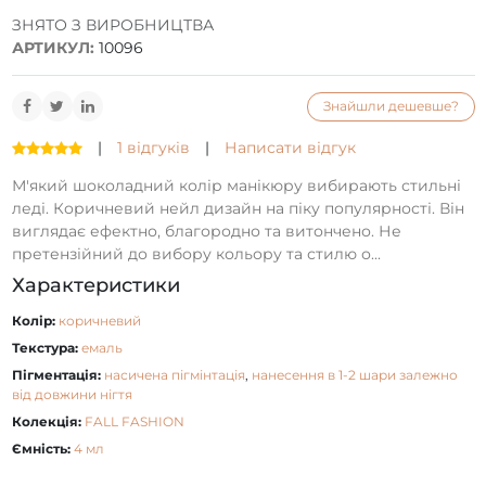
ЗНЯТО З ВИРОБНИЦТВА
АРТИКУЛ:
10096
Знайшли дешевше?
|
1 відгуків
|
Написати відгук
М'який шоколадний колір манікюру вибирають стильні
леді. Коричневий нейл дизайн на піку популярності. Він
виглядає ефектно, благородно та витончено. Не
претензійний до вибору кольору та стилю о...
Характеристики
Колір:
коричневий
Текстура:
емаль
Пігментація:
насичена пігмінтація
,
нанесення в 1-2 шари залежно
від довжини нігтя
Колекція:
FALL FASHION
Ємність:
4 мл