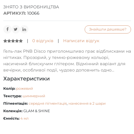
ЗНЯТО З ВИРОБНИЦТВА
АРТИКУЛ:
10066
Знайшли дешевше?
|
0 відгуків
|
Написати відгук
Гель-лак PNB Disco приголомшливо грає відблисками на
нігтиках. Прозорий, у темно-рожевому кольорі,
насичений блискучим глітером. Відмінний варіант для
вечірки, особливої події, чудово доповнить одно...
Характеристики
Колір:
рожевий
Текстура:
шиммерний
Пігментація:
середня пігментація
,
нанесення в 2 шари
Колекція:
GLAM & SHINE
Ємність:
4 мл