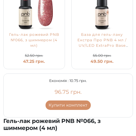
Гель-лак рожевий PNB
База для гель-лаку
№066, з шиммером (4
Екстра Про PNB 4 мл /
мл)
UV/LED ExtraPro Base
PNB
52.50 грн.
55.00 грн.
47.25 грн.
49.50 грн.
Економія :
10.75 грн.
96.75 грн.
Купити комплект
Гель-лак рожевий PNB №066, з
шиммером (4 мл)