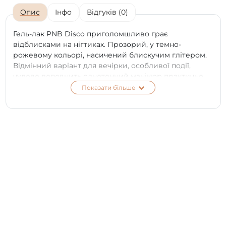
Опис
Інфо
Відгуків (0)
Гель-лак PNB Disco приголомшливо грає
відблисками на нігтиках. Прозорий, у темно-
рожевому кольорі, насичений блискучим глітером.
Відмінний варіант для вечірки, особливої події,
чудово доповнить однотонний манікюр практично
будь-якого кольору.
Показати більше
На нашому сайті можна купити гель-лак ПНБ у
новому обсязі 4 мл. Лак має рідку консистенцію,
тому витрачається досить ощадливо. Легко
наносяться, самовирівнюється, покриває нігті
рівним, щільним шаром.
Це продукція преміум-класу, яка гарантує не лише
гарний, бездоганний манікюр, який носиться майже
місяць, а й абсолютну безпеку для натуральних
нігтів.
*
Колір на екрані телефону чи моніторі може
відрізнятися від справжнього відтінку в залежності