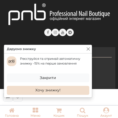
Даруємо знижку
КОНТАКТИ
Реєструйся та отримай автоматичну
+ 38 (050) 075 35 05
знижку -15% на перше замовлення
+ 38 (097) 075 35 05
Закрити
+ 38 (093) 075 35 05
Хочу знижку!
Режим роботи:
Пн-Пт: 09:00–18:00
Сб, Нд: вихідний
Головна
Меню
Кошик
Пошук
Акаунт