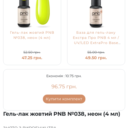
Гель-лак жовтий PNB
База для гель-лаку
№038, неон (4 мл)
Екстра Про PNB 4 мл /
UV/LED ExtraPro Base
PNB
52.50 грн.
55.00 грн.
47.25 грн.
49.50 грн.
Економія :
10.75 грн.
96.75 грн.
Купити комплект
Гель-лак жовтий PNB №038, неон (4 мл)