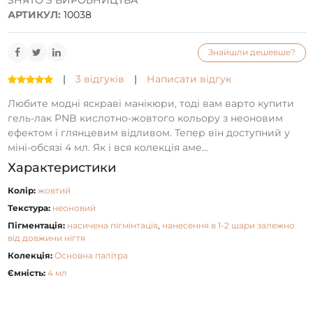
ЗНЯТО З ВИРОБНИЦТВА
АРТИКУЛ:
10038
Знайшли дешевше?
|
3 відгуків
|
Написати відгук
Любите модні яскраві манікюри, тоді вам варто купити
гель-лак PNB кислотно-жовтого кольору з неоновим
ефектом і глянцевим відливом. Тепер він доступний у
міні-обсязі 4 мл. Як і вся колекція аме...
Характеристики
Колір:
жовтий
Текстура:
неоновий
Пігментація:
насичена пігмінтація
,
нанесення в 1-2 шари залежно
від довжини нігтя
Колекція:
Основна палітра
Ємність:
4 мл