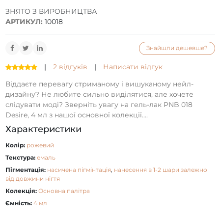
ЗНЯТО З ВИРОБНИЦТВА
АРТИКУЛ:
10018
Знайшли дешевше?
|
2 відгуків
|
Написати відгук
Віддаєте перевагу стриманому і вишуканому нейл-
дизайну? Не любите сильно виділятися, але хочете
слідувати моді? Зверніть увагу на гель-лак PNB 018
Desire, 4 мл з нашої основної колекції....
Характеристики
Колір:
рожевий
Текстура:
емаль
Пігментація:
насичена пігмінтація
,
нанесення в 1-2 шари залежно
від довжини нігтя
Колекція:
Основна палітра
Ємність:
4 мл