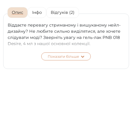
Опис
Інфо
Відгуків (2)
Віддаєте перевагу стриманому і вишуканому нейл-
дизайну? Не любите сильно виділятися, але хочете
слідувати моді? Зверніть увагу на гель-лак PNB 018
Desire, 4 мл з нашої основної колекції.
Темно-рожевий колір прекрасно виглядає як на
Показати більше
коротких, так і на довгих нігтях будь-якої форми,
візуально подовжуючи витончені жіночі пальчики.
Відмінний варіант як для повсякденного манікюру,
так і для ошатного вечірнього.
Придбати гель-лак PNB - це зробити вигідне
вкладення в красу і здоров'я своїх нігтиків. Завдяки
новій вдосконаленій формулі, гель-лак PNB 018
Desire, 4 мл абсолютно безпечний для здоров'я - в
його складі відсутні токсичні речовини, що
викликають роздратування.
*
Колір на екрані телефону чи моніторі може