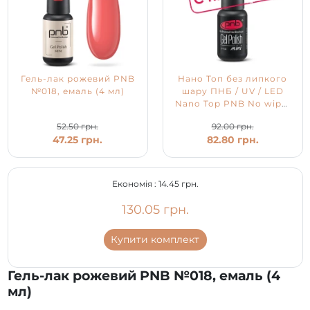
Гель-лак рожевий PNB
Нано Топ без липкого
№018, емаль (4 мл)
шару ПНБ / UV / LED
Nano Top PNB No wipe,
4 мл
52.50 грн.
92.00 грн.
47.25 грн.
82.80 грн.
Економія :
14.45 грн.
130.05 грн.
Купити комплект
Гель-лак рожевий PNB №018, емаль (4
мл)