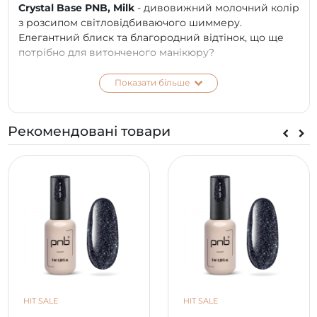
Crystal Base PNB, Milk
- дивовижний молочний колір
з розсипом світловідбиваючого шиммеру.
Елегантний блиск та благородний відтінок, що ще
потрібно для витонченого манікюру?
Більше блиску! Більше уваги! Більше компліментів!
Показати більше
ПЕРЕВАГИ:
Еластичність та пластичність матеріалу;
Рекомендовані товари
Економія витрат: база, колір та світловідбивні
елементи в одному флаконі;
Високий рівень адгезії – найкраще зчеплення з
нігтьовою пластиною та наступним шаром гель-
лакового покриття;
100% безпечна гіпоалергенна формула 7 free;
Пігментація на найвищому рівні;
Ідеальне нанесення;
Миттєво самовирівнюється, не розтікається;
Зміцнює нігтьову пластину;
Без різкого запаху;
HIT SALE
HIT SALE
Не пече у лампі;