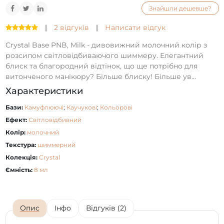
Знайшли дешевше?
|
2 відгуків
|
Написати відгук
Crystal Base PNB, Milk - дивовижний молочний колір з
розсипом світловідбиваючого шиммеру. Елегантний
блиск та благородний відтінок, що ще потрібно для
витонченого манікюру? Більше блиску! Більше ув...
Характеристики
Бази:
Камуфлюючі
;
Каучукові
;
Кольорові
Ефект:
Світловідбивний
Колір:
молочний
Текстура:
шиммерний
Колекція:
Crystal
Ємність:
8 мл
Опис
Інфо
Відгуків (2)