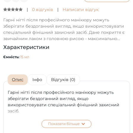
|
0 відгуків
|
Написати відгук
Гарні нігті після професійного манікюру можуть
зберігати бездоганний вигляд, якщо використовувати
спеціальний фінішний захисний засіб. Дане покриття є
звичайним лаком з головною рисою - максимально...
Характеристики
Ємність:
15 мл
Опис
Інфо
Відгуків (0)
Гарні нігті після професійного манікюру можуть
зберігати бездоганний вигляд, якщо
використовувати спеціальний фінішний захисний
засіб.
Дане покриття є звичайним лаком з головною рисою
Показати більше
- максимально можливий дзеркальний блиск з