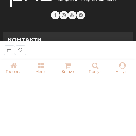
КОНТАКТИ
+ 38 (050) 075 35 05
+ 38 (097) 075 35 05
+ 38 (093) 075 35 05
Головна
Меню
Кошик
Пошук
Акаунт
Режим роботи:
Пн-Пт: 09:00–18:00
Сб, Нд: вихідний
Email:
info@pnb-shop.com.ua