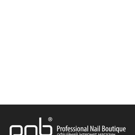
закріплення декоративного покриття гель-лаків.
Закріплювач для нігтів володіє збагаченою
формулою для отримання підвищеної еластичності.
Закріплювач приємно використовувати, так як він не
має різкого запаху. Такий удосконалений склад
захистить красиві нігті від сколів, продовжуючи
термін манікюру. Пластична, щільна структура
згладжує нерівності і недоліки в нігтьовому дизайні і
надійно фіксує об'ємний декор (стрази,
декоративний пісок, блискітки, бісер, паєтки та т.і.).
8 мл / 17 мл / 30 мл