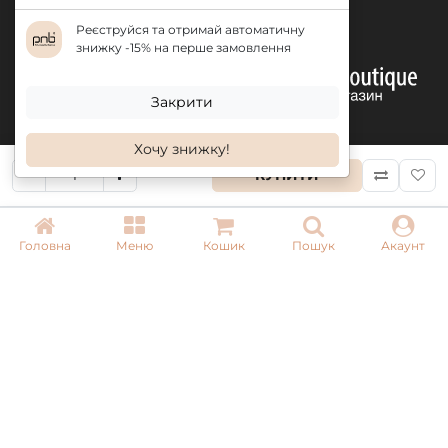
Реєструйся та отримай автоматичну
знижку -15% на перше замовлення
Закрити
Хочу знижку!
КУПИТИ
КОНТАКТИ
Головна
Меню
Кошик
Пошук
Акаунт
+ 38 (050) 075 35 05
+ 38 (097) 075 35 05
+ 38 (093) 075 35 05
Режим роботи:
Пн-Пт: 09:00–18:00
Сб, Нд: вихідний