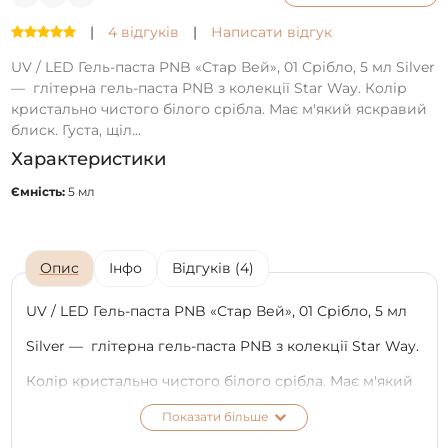
|
4 відгуків
|
Написати відгук
UV / LED Гель-паста PNB «Стар Вей», 01 Срібло, 5 мл Silver
— глітерна гель-паста PNB з колекції Star Way. Колір
кристально чистого білого срібла. Має м'який яскравий
блиск. Густа, щіл...
Характеристики
Ємність:
5 мл
Опис
Інфо
Відгуків (4)
UV / LED Гель-паста PNB «Стар Вей», 01 Срібло, 5 мл
Silver — глітерна гель-паста PNB з колекції Star Way.
Колір кристально чистого білого срібла. Має м'який
яскравий блиск.
Показати більше
Густа, щільна консистенція. Розмір глітера