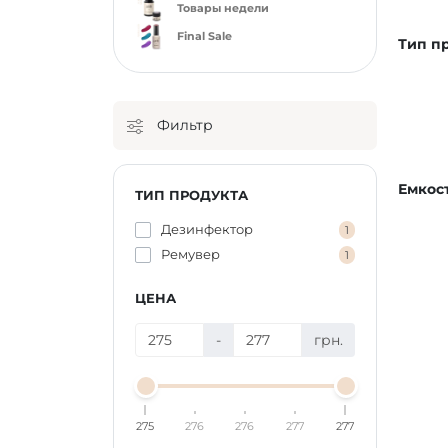
Товары недели
Final Sale
Тип п
Фильтр
Емкос
ТИП ПРОДУКТА
Дезинфектор
1
Ремувер
1
ЦЕНА
-
грн.
275
276
276
277
277