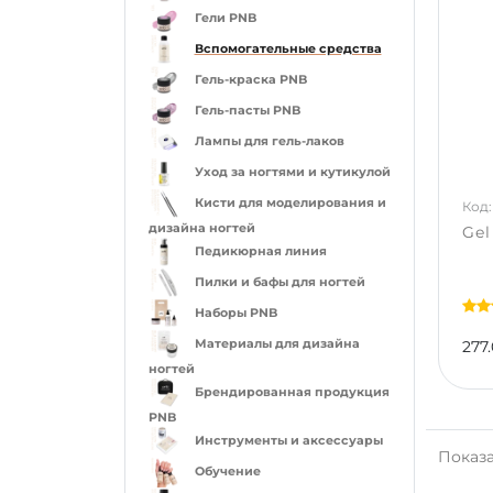
Гели PNB
Вспомогательные средства
Гель-краска PNB
Гель-пасты PNB
Лампы для гель-лаков
Уход за ногтями и кутикулой
Кисти для моделирования и
Код:
дизайна ногтей
Gel
Педикюрная линия
Пилки и бафы для ногтей
Наборы PNB
Материалы для дизайна
277.
ногтей
Брендированная продукция
PNB
Инструменты и аксессуары
Показа
Обучение