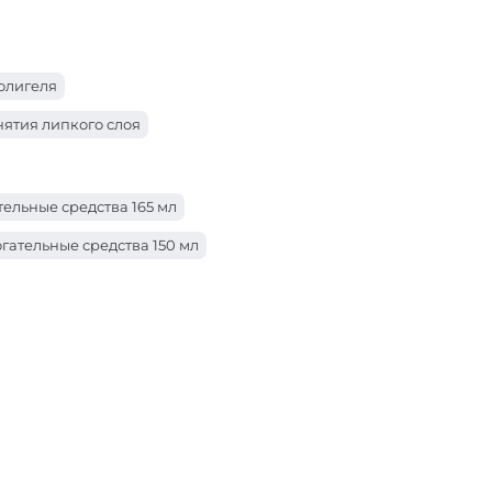
олигеля
нятия липкого слоя
ивающее средство
ельные средства 165 мл
Вспомогательные средства тип Дегидратор
гательные средства 150 мл