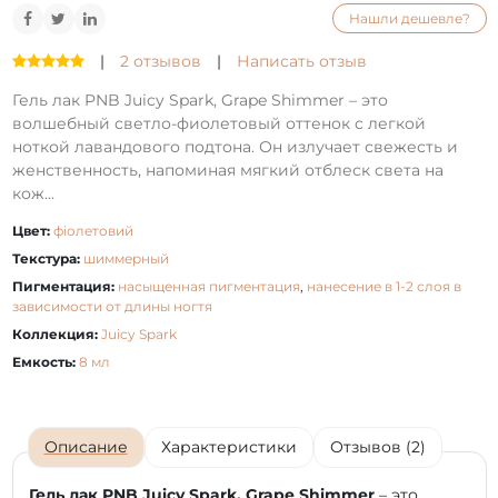
Нашли дешевле?
|
2 отзывов
|
Написать отзыв
Гель лак PNB Juicy Spark, Grape Shimmer – это
волшебный светло-фиолетовый оттенок с легкой
ноткой лавандового подтона. Он излучает свежесть и
женственность, напоминая мягкий отблеск света на
кож...
Цвет:
фіолетовий
Текстура:
шиммерный
Пигментация:
насыщенная пигментация
,
нанесение в 1-2 слоя в
зависимости от длины ногтя
Коллекция:
Juicy Spark
Емкость:
8 мл
Описание
Характеристики
Отзывов (2)
Гель лак PNB Juicy Spark, Grape Shimmer
– это