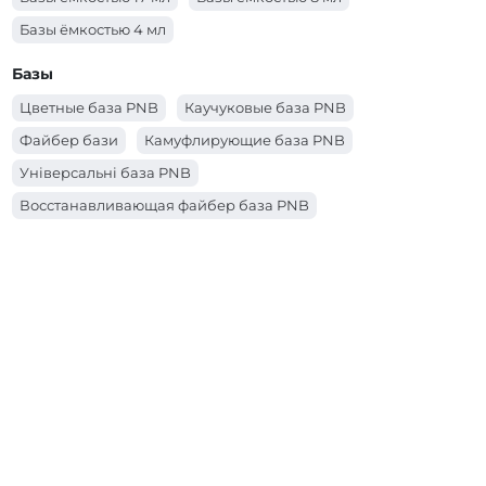
Базы ёмкостью 4 мл
Базы
Цветные база PNB
Каучуковые база PNB
Файбер бази
Камуфлирующие база PNB
Універсальні база PNB
Восстанавливающая файбер база PNB