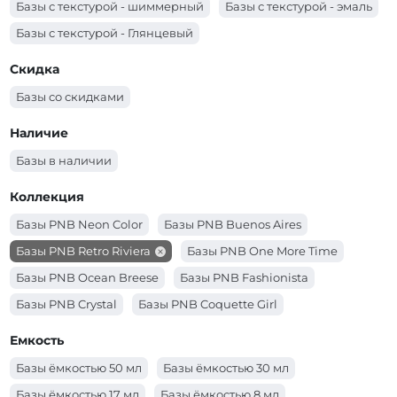
Базы с текстурой - шиммерный
Базы с текстурой - эмаль
Базы (Цвет - голубой)
Базы (Цвет - бежевый)
Базы с текстурой - Глянцевый
Базы (Цвет - бирюзовый)
Базы (Цвет - белый)
Скидка
Базы со скидками
Наличие
Базы в наличии
Коллекция
Базы PNB Neon Color
Базы PNB Buenos Aires
Базы PNB Retro Riviera
Базы PNB One More Time
Базы PNB Ocean Breese
Базы PNB Fashionista
Базы PNB Crystal
Базы PNB Coquette Girl
Базы PNB Blooming Japanese Garden
Емкость
Базы ёмкостью 50 мл
Базы ёмкостью 30 мл
Базы ёмкостью 17 мл
Базы ёмкостью 8 мл