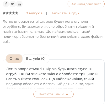
Знайшли дешевше?
|
0 відгуків
|
Написати відгук
Легко впораються зі шкірою будь-якого ступеня
огрубіння, Ви зможете якісно обробляти тріщини й
навіть знімати гель-лак. Що найважливіше, такий
педикюр абсолютно безпечний для клієнта, адже файли
змі...
Опис
Відгуків (0)
Легко впораються зі шкірою будь-якого ступеня
огрубіння, Ви зможете якісно обробляти тріщини й
навіть знімати гель-лак. Що найважливіше, такий
педикюр абсолютно безпечний для клієнта, адже
файли змінні й використовуються один раз.
Показати більше
Змінні файли для пододиска мають кілька видів
жорсткості: 80, 100, 180 гріт. Нейл-стиліст зможе