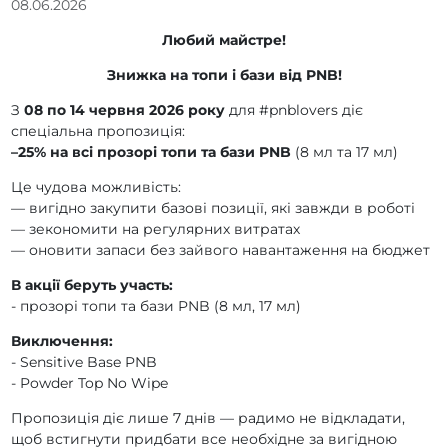
08.06.2026
Любий майстре!
Знижка на топи і бази від PNB!
З
08 по 14 червня 2026 року
для #pnblovers діє
спеціальна пропозиція:
–25% на всі прозорі топи та бази PNB
(8 мл та 17 мл)
Це чудова можливість:
— вигідно закупити базові позиції, які завжди в роботі
— зекономити на регулярних витратах
— оновити запаси без зайвого навантаження на бюджет
В акції беруть участь:
- прозорі топи та бази PNB (8 мл, 17 мл)
Виключення:
- Sensitive Base PNB
- Powder Top No Wipe
Пропозиція діє лише 7 днів — радимо не відкладати,
щоб встигнути придбати все необхідне за вигідною