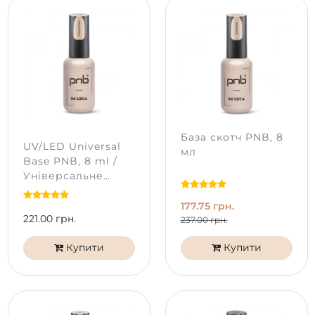
База скотч PNB, 8
UV/LED Universal
мл
Base PNB, 8 ml /
Універсальне
базове покриття
177.75 грн.
221.00 грн.
237.00 грн.
Купити
Купити