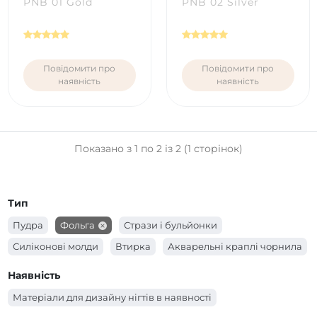
PNB 01 Gold
PNB 02 Silver
Повідомити про
Повідомити про
наявність
наявність
Показано з 1 по 2 із 2 (1 сторінок)
Тип
Пудра
Фольга
Стрази і бульйонки
Силіконові молди
Втирка
Акварельні краплі чорнила
Наявність
Матеріали для дизайну нігтів в наявності