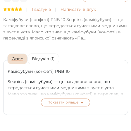
|
1 відгуків
|
Написати відгук
Каміфубуки (конфеті) PNB 10 Sequins (каміфубуки) — це
загадкове слово, що передається сучасними модницями
з вуст в уста. Мало хто знає, що каміфубуки (конфеті) в
перекладі з японської означають «Па...
Опис
Відгуків (1)
Каміфубуки (конфеті) PNB 10
Sequins (каміфубуки) — це загадкове слово, що
передається сучасними модницями з вуст в уста.
Мало хто знає, що каміфубуки (конфеті) в перекладі з
японської означають «Паперовий шторм». Коли
Показати більше
хочеться з головою зануритися у світ свята і
закрутитися у вихорі мерехтінь і фарб — наші чарівні
кружечки каміфубуки стануть вашими незамінними
супутниками. Це справжня феєрія на нігтях!