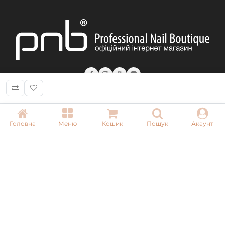
для дизайну: 1D, 2D, 7D або будь-яким іншим зручним
вам пензлем.
Рекомендуємо використовувати топи Protec Top або
каучуковий Extra Pro.
Для виконання пейзажних, квіткових акварельних
малюнків краплями Blur Ink PNB рекомендуємо
використовувати nail-art базове покриття Melt Look.
КОНТАКТИ
Головна
Меню
Кошик
Пошук
Акаунт
+ 38 (050) 075 35 05
+ 38 (097) 075 35 05
+ 38 (093) 075 35 05
Режим роботи:
Пн-Пт: 09:00–18:00
Сб, Нд: вихідний