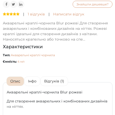
Знайшли дешевше?
|
1 відгуків
|
Написати відгук
Акварельні краплі-чорнила Blur рожеві Для створення
акварельних і комбінованих дизайнів на нігтях. Рожеві
краплі ідеальні для створення дизайнів з квітами.
Наносяться крапельно або точково на спе...
Характеристики
Тип:
Акварельні краплі чорнила
Ємність:
4 мл
Опис
Інфо
Відгуків (1)
Акварельні краплі-чорнила Blur рожеві
Для створення акварельних і комбінованих дизайнів
на нігтях.