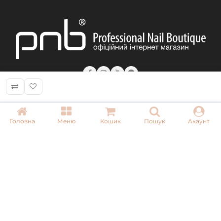
вам пензлем.
Рекомендуємо використовувати топи Protec Top або
каучуковий Extra Pro.
Для виконання пейзажних, квіткових акварельних
малюнків краплями Blur Ink PNB рекомендуємо
використовувати nail-art базове покриття Melt Look.
КОНТАКТИ
Головна
Меню
Кошик
Пошук
Акаунт
+ 38 (050) 075 35 05
+ 38 (097) 075 35 05
+ 38 (093) 075 35 05
Режим роботи:
Пн-Пт: 09:00–18:00
Сб, Нд: вихідний