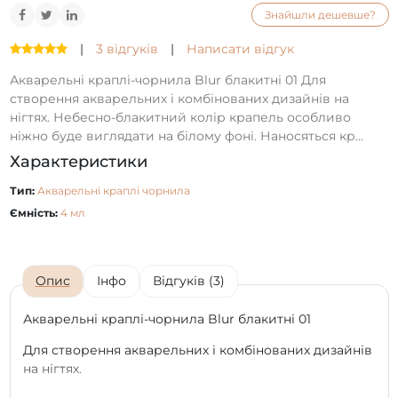
Знайшли дешевше?
|
3 відгуків
|
Написати відгук
Акварельні краплі-чорнила Blur блакитні 01 Для
створення акварельних і комбінованих дизайнів на
нігтях. Небесно-блакитний колір крапель особливо
ніжно буде виглядати на білому фоні. Наносяться кр...
Характеристики
Тип:
Акварельні краплі чорнила
Ємність:
4 мл
Опис
Інфо
Відгуків (3)
Акварельні краплі-чорнила Blur блакитні 01
Для створення акварельних і комбінованих дизайнів
на нігтях.