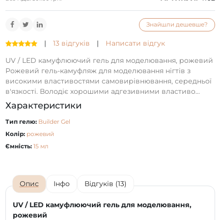
Знайшли дешевше?
|
13 відгуків
|
Написати відгук
UV / LED камуфлюючий гель для моделювання, рожевий
Рожевий гель-камуфляж для моделювання нігтів з
високими властивостями самовирівнювання, середньої
в'язкості. Володіє хорошими адгезивними властиво...
Характеристики
Тип гелю:
Builder Gel
Колір:
рожевий
Ємність:
15 мл
Опис
Інфо
Відгуків (13)
UV / LED камуфлюючий гель для моделювання,
рожевий