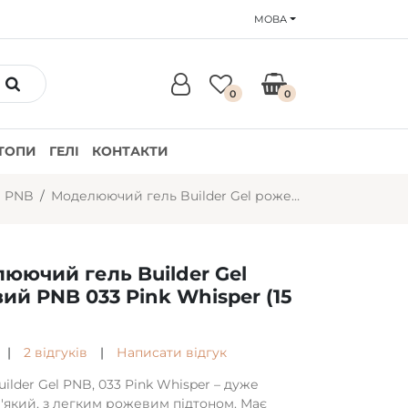
МОВА
0
0
ТОПИ
ГЕЛІ
КОНТАКТИ
і PNB
Моделюючий гель Builder Gel рожевий PNB 033 Pink Whisper (15 мл)
юючий гель Builder Gel
ий PNB 033 Pink Whisper (15
|
2 відгуків
|
Написати відгук
ilder Gel PNB, 033 Pink Whisper – дуже
м'який, з легким рожевим підтоном. Має