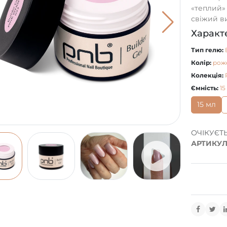
«теплий»
свіжий ви
Характ
Тип гелю:
Колір:
рож
Колекція:
Ємність:
15
15 мл
ОЧІКУЄТ
АРТИКУЛ