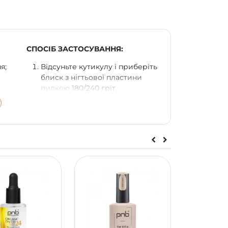
СПОСІБ ЗАСТОСУВАННЯ:
я;
Відсуньте кутикулу і приберіть
блиск з нігтьової пластини
пилкою
180/240 гріт.
о
Заберіть пил щіточкою,
обробіть пластину за
одукт;
допомогою
Nail Prep
.
Нанесіть
Nail Dehydrator
та
остей;
безкислотний праймер
Bond
Control
.
ерехід
Нанесіть тонкий шар базового
гтьовим
покриття
UV/LED Universal Base
PNB
або
UV/LED Scotch Base
PNB
. Полімеризуйте в лампі 60
сек.
 і для
Почергово встановіть шаблони
айну.
на кожен палець та
викладіть