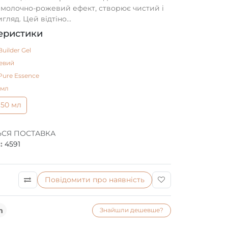
 молочно-рожевий ефект, створює чистий і
гляд. Цей відтіно...
еристики
Builder Gel
евий
Pure Essence
 мл
50 мл
ЬСЯ ПОСТАВКА
:
4591
Повідомити про наявність
Знайшли дешевше?