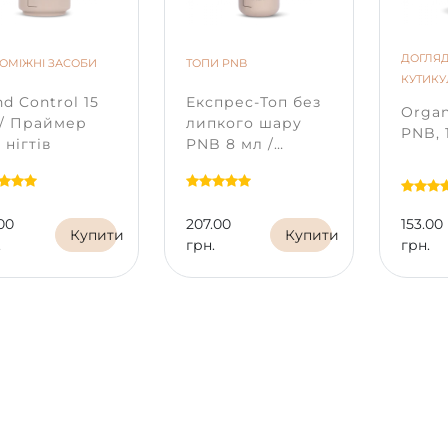
ДОГЛЯД
ОМІЖНІ ЗАСОБИ
ТОПИ PNB
КУТИК
d Control 15
Експрес-Топ без
Organ
 / Праймер
липкого шару
PNB, 
 нігтів
PNB 8 мл /
UV/LED Express
Top PNB
00
207.00
153.00
Купити
Купити
.
грн.
грн.