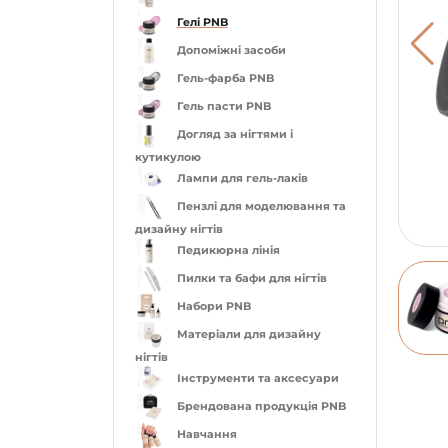
Гелі PNB
Допоміжні засоби
Гель-фарба PNB
Гель пасти PNB
Догляд за нігтями і
кутикулою
Лампи для гель-лаків
Пензлі для моделювання та
дизайну нігтів
Педикюрна лінія
Пилки та бафи для нігтів
Набори PNB
Матеріали для дизайну
нігтів
Інструменти та аксесуари
Брендована продукція PNB
Навчання