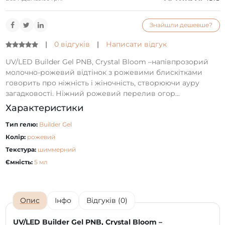
Знайшли дешевше?
|
0 відгуків
|
Написати відгук
UV/LED Builder Gel PNB, Crystal Bloom –напівпрозорий
молочно-рожевий відтінок з рожевими блискітками
говорить про ніжність і жіночність, створюючи ауру
загадковості. Ніжний рожевий перелив огор...
Характеристики
Тип гелю:
Builder Gel
Колір:
рожевий
Текстура:
шиммерний
Ємність:
5 мл
Опис
Інфо
Відгуків (0)
UV/LED Builder Gel PNB, Crystal Bloom –