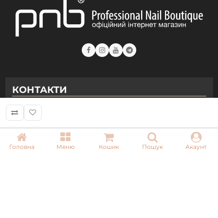
КОНТАКТИ
+ 38 (050) 075 35 05
+ 38 (097) 075 35 05
+ 38 (093) 075 35 05
Головна
Меню
Кошик
Пошук
Акаунт
Режим роботи:
Пн-Пт: 09:00–18:00
Сб, Нд: вихідний
Email: