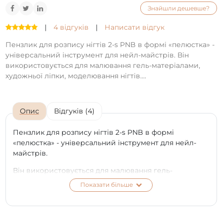
Знайшли дешевше?
|
4 відгуків
|
Написати відгук
Пензлик для розпису нігтів 2-s PNB в формі «пелюстка» -
універсальний інструмент для нейл-майстрів. Він
використовується для малювання гель-матеріалами,
художньої ліпки, моделювання нігтів....
Опис
Відгуків (4)
Пензлик для розпису нігтів 2-s PNB в формі
«пелюстка» - універсальний інструмент для нейл-
майстрів.
Він використовується для малювання гель-
матеріалами, художньої ліпки, моделювання нігтів.
Показати більше
Аплікатор має загострену форму у вигляді пелюстки,
що робить даний пензлик ідеальним для
філігранного промальовування дрібних елементів,